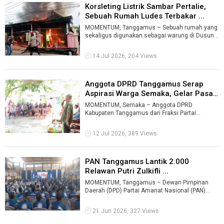
Korsleting Listrik Sambar Pertalie,
Sebuah Rumah Ludes Terbakar ...
MOMENTUM, Tanggamus – Sebuah rumah yang
sekaligus digunakan sebagai warung di Dusun
Madang Atas, Pekon Kusa, Kecamatan Kota ...
14 Jul 2026, 204 Views
Anggota DPRD Tanggamus Serap
Aspirasi Warga Semaka, Gelar Pasar
M ...
MOMENTUM, Semaka – Anggota DPRD
Kabupaten Tanggamus dari Fraksi Partai
Kebangkitan Bangsa (PKB), Nuzul Irsan,
melaksanakan ...
12 Jul 2026, 389 Views
PAN Tanggamus Lantik 2.000
Relawan Putri Zulkifli ...
MOMENTUM, Tanggamus – Dewan Pimpinan
Daerah (DPD) Partai Amanat Nasional (PAN)
Kabupaten Tanggamus menggelar Rapat Kerja
Da ...
21 Jun 2026, 327 Views