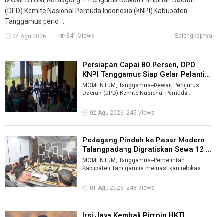
(DPD) Komite Nasional Pemuda Indonesia (KNPI) Kabupaten
Tanggamus perio ...
341 Views
Selengkapnya
04 Agu 2026
Persiapan Capai 80 Persen, DPD
KNPI Tanggamus Siap Gelar Pelantik
...
MOMENTUM, Tanggamus--Dewan Pengurus
Daerah (DPD) Komite Nasional Pemuda
Indonesia (KNPI) Kabupaten Tanggamus masa
bakti 2026- ...
02 Agu 2026, 245 Views
Pedagang Pindah ke Pasar Modern
Talangpadang Digratiskan Sewa 12 ...
MOMENTUM, Tanggamus--Pemerintah
Kabupaten Tanggamus memastikan relokasi
pedagang dari penampungan sementara di
kawasan GSG Ta ...
01 Agu 2026, 248 Views
Irsi Jaya Kembali Pimpin HKTI