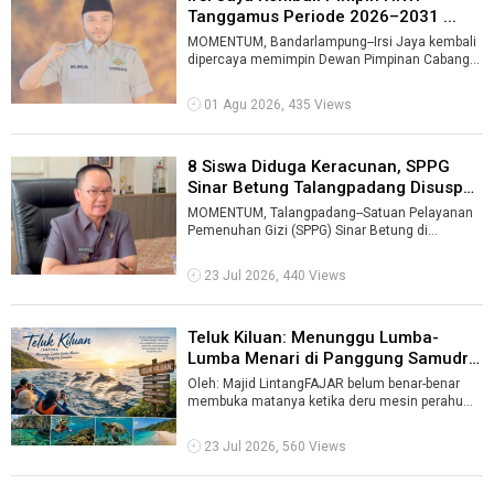
Tanggamus Periode 2026–2031 ...
MOMENTUM, Bandarlampung--Irsi Jaya kembali
dipercaya memimpin Dewan Pimpinan Cabang
(DPC) Himpunan Kerukunan Tani Indonesia ( ...
01 Agu 2026, 435 Views
8 Siswa Diduga Keracunan, SPPG
Sinar Betung Talangpadang Disuspen
...
MOMENTUM, Talangpadang--Satuan Pelayanan
Pemenuhan Gizi (SPPG) Sinar Betung di
Kecamatan Talangpadang, Kabupaten
Tanggamus, d ...
23 Jul 2026, 440 Views
Teluk Kiluan: Menunggu Lumba-
Lumba Menari di Panggung Samudra
...
Oleh: Majid LintangFAJAR belum benar-benar
membuka matanya ketika deru mesin perahu
memecah kesunyian Teluk Kiluan. Langit di ...
23 Jul 2026, 560 Views