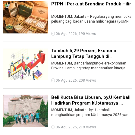
PTPN I Perkuat Branding Produk Hilir
...
MOMENTUM, Jakarta -- Regulasi yang membuka
peluang bagi badan usaha milik negara (BUMN)
untuk memperluas bisnis hingga menyas ...
06 Agu 2026, 190 Views
Tumbuh 5,29 Persen, Ekonomi
Lampung Tetap Tangguh di
Pertengahan ...
MOMENTUM, Bandarlampung--Perekonomian
Provinsi Lampung tetap mencatatkan kinerja
positif pada Triwulan II 2026, tumbuh sebesa ...
06 Agu 2026, 208 Views
Beli Kuota Bisa Liburan, by.U Kembali
Hadirkan Program kUotamasya ...
MOMENTUM, Jakarta --by.U kembali
menghadirkan program kUotamasya 2026 yang
menawarkan kesempatan berlibur ke berbagai
destina ...
06 Agu 2026, 219 Views