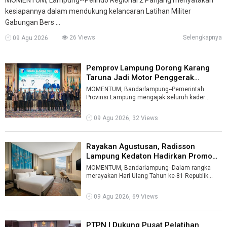
kesiapannya dalam mendukung kelancaran Latihan Militer
Gabungan Bers ...
26 Views
Selengkapnya
09 Agu 2026
Pemprov Lampung Dorong Karang
Taruna Jadi Motor Penggerak
Ekonomi ...
MOMENTUM, Bandarlampung--Pemerintah
Provinsi Lampung mengajak seluruh kader
Karang Taruna untuk menjadi motor penggerak
ekono ...
09 Agu 2026, 32 Views
Rayakan Agustusan, Radisson
Lampung Kedaton Hadirkan Promo
17 Per ...
MOMENTUM, Bandarlampung--Dalam rangka
merayakan Hari Ulang Tahun ke-81 Republik
Indonesia yang jatuh tepat di tanggal 17 Agus ...
09 Agu 2026, 69 Views
PTPN I Dukung Pusat Pelatihan