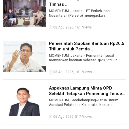
Timnas ...
MOMENTUM, Jakarta -- PT Perkebunan
Nusantara I (Persero) menegaskan
komitmennya mendukung pembangunan
sumber daya manusia Ind ...
08 Agu 2026, 161 Views
Pemerintah Siapkan Bantuan Rp20,5
Triliun untuk Pemda ...
MOMENTUM, Jakarta -- Pemerintah pusat
menyiapkan bantuan sebesar Rp20,5 triliun
untuk pemerintah daerah yang mengalami
tekana ...
08 Agu 2026, 161 Views
Aspeknas Lampung Minta OPD
Selektif Tetapkan Pemenang Tender
Kons ...
MOMENTUM, Bandarlampung--Ketua Umum
Asosiasi Pelaksana Konstruksi Nasional
(Aspeknas) Lampung Ronal Ramdan meminta
organisasi ...
06 Agu 2026, 517 Views