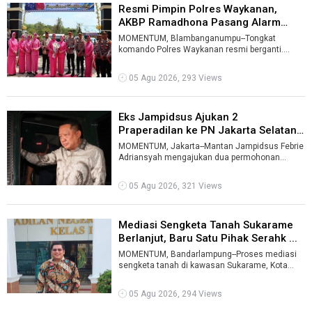
Resmi Pimpin Polres Waykanan,
AKBP Ramadhona Pasang Alarm
Interna ...
MOMENTUM, Blambanganumpu--Tongkat
komando Polres Waykanan resmi berganti.
Berdasarkan Surat Telegram Kapolri Nomor
ST/1584/VI ...
05 Agu 2026, 293 Views
Eks Jampidsus Ajukan 2
Praperadilan ke PN Jakarta Selatan
...
MOMENTUM, Jakarta--Mantan Jampidsus Febrie
Adriansyah mengajukan dua permohonan
praperadilan ke Pengadilan Negeri Jakarta Sel ...
05 Agu 2026, 321 Views
Mediasi Sengketa Tanah Sukarame
Berlanjut, Baru Satu Pihak Serahk ...
MOMENTUM, Bandarlampung--Proses mediasi
sengketa tanah di kawasan Sukarame, Kota
Bandarlampung, dalam perkara Nomor
90/Pdt.G/ ...
05 Agu 2026, 294 Views