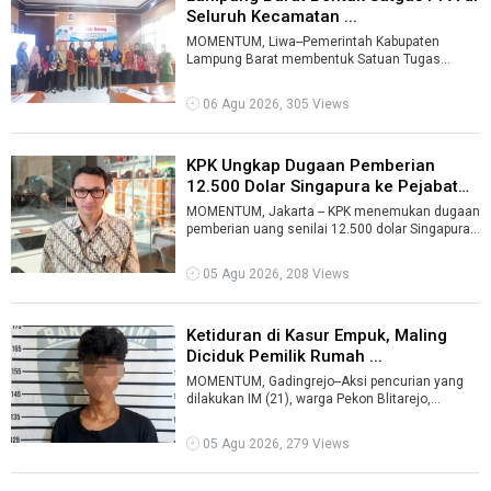
Seluruh Kecamatan ...
MOMENTUM, Liwa--Pemerintah Kabupaten
Lampung Barat membentuk Satuan Tugas
Perlindungan Perempuan dan Anak (Satgas PPA)
di 15 ...
06 Agu 2026, 305 Views
KPK Ungkap Dugaan Pemberian
12.500 Dolar Singapura ke Pejabat
Kem ...
MOMENTUM, Jakarta -- KPK menemukan dugaan
pemberian uang senilai 12.500 dolar Singapura
kepada pejabat Kementerian Kehutanan ...
05 Agu 2026, 208 Views
Ketiduran di Kasur Empuk, Maling
Diciduk Pemilik Rumah ...
MOMENTUM, Gadingrejo--Aksi pencurian yang
dilakukan IM (21), warga Pekon Blitarejo,
Kecamatan Gadingrejo, Kabupaten Pringsewu ...
05 Agu 2026, 279 Views