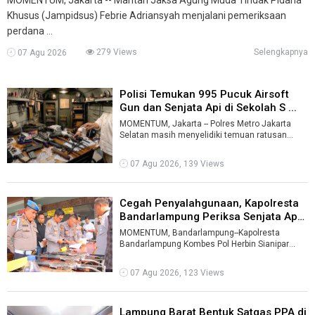
Khusus (Jampidsus) Febrie Adriansyah menjalani pemeriksaan
perdana ...
279 Views
Selengkapnya
07 Agu 2026
Polisi Temukan 995 Pucuk Airsoft
Gun dan Senjata Api di Sekolah S ...
MOMENTUM, Jakarta -- Polres Metro Jakarta
Selatan masih menyelidiki temuan ratusan
senjata di gudang milik sebuah yayasan sek ...
07 Agu 2026, 139 Views
Cegah Penyalahgunaan, Kapolresta
Bandarlampung Periksa Senjata Ap
...
MOMENTUM, Bandarlampung--Kapolresta
Bandarlampung Kombes Pol Herbin Sianipar
memeriksa langsung senjata api (senpi) dinas
yan ...
07 Agu 2026, 123 Views
Lampung Barat Bentuk Satgas PPA di