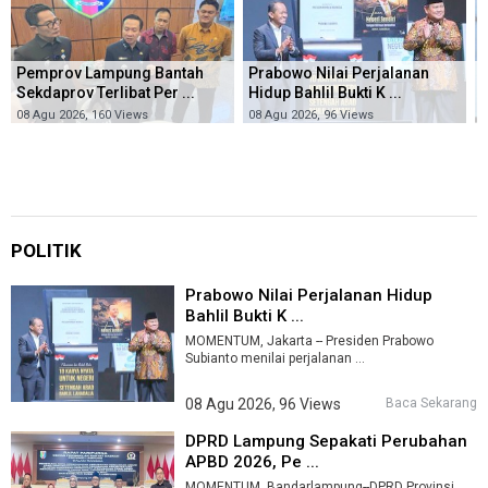
Pemprov Lampung Bantah
Prabowo Nilai Perjalanan
S
Sekdaprov Terlibat Per ...
Hidup Bahlil Bukti K ...
M
08 Agu 2026, 160 Views
08 Agu 2026, 96 Views
0
POLITIK
Prabowo Nilai Perjalanan Hidup
Bahlil Bukti K ...
MOMENTUM, Jakarta -- Presiden Prabowo
Subianto menilai perjalanan ...
08 Agu 2026, 96 Views
Baca Sekarang
DPRD Lampung Sepakati Perubahan
APBD 2026, Pe ...
MOMENTUM, Bandarlampung--DPRD Provinsi