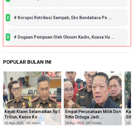
2
#
Korupsi Retribusi Sampah, Eks Bendahara Pe ...
3
#
Dugaan Penipuan Oleh Oknum Kadis, Kuasa Hu ...
POPULAR BULAN INI
Kejati Klaim Selamatkan Rp1
Empat Perusahaan Milik Don
Kas
Triliun, Kasus Ko ...
Ritto Diduga Jadi ...
Sita
05 Agu 2026, 746 Views
04 Agu 2026, 647 Views
03 A