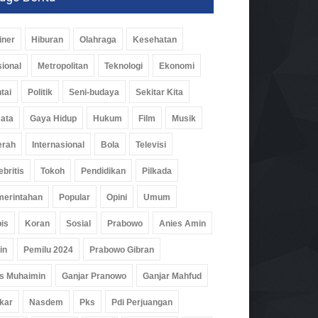
iner
Hiburan
Olahraga
Kesehatan
ional
Metropolitan
Teknologi
Ekonomi
tai
Politik
Seni-budaya
Sekitar Kita
ata
Gaya Hidup
Hukum
Film
Musik
erah
Internasional
Bola
Televisi
ebritis
Tokoh
Pendidikan
Pilkada
erintahan
Popular
Opini
Umum
is
Koran
Sosial
Prabowo
Anies Amin
in
Pemilu 2024
Prabowo Gibran
s Muhaimin
Ganjar Pranowo
Ganjar Mahfud
kar
Nasdem
Pks
Pdi Perjuangan