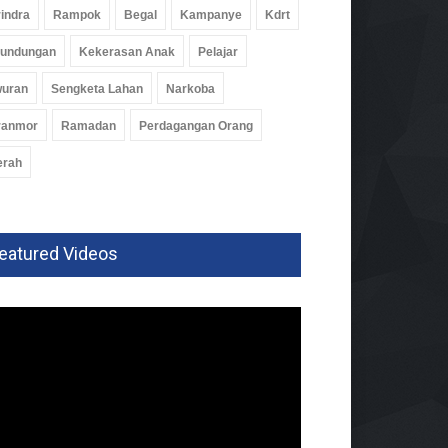
indra
Rampok
Begal
Kampanye
Kdrt
rundungan
Kekerasan Anak
Pelajar
wuran
Sengketa Lahan
Narkoba
ranmor
Ramadan
Perdagangan Orang
erah
eatured Videos