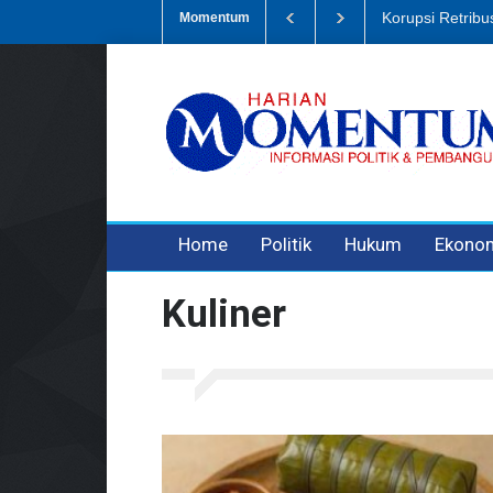
Dugaan Penipua
Momentum
3 years ago
3 years ago
Home
Politik
Hukum
Ekono
Kuliner