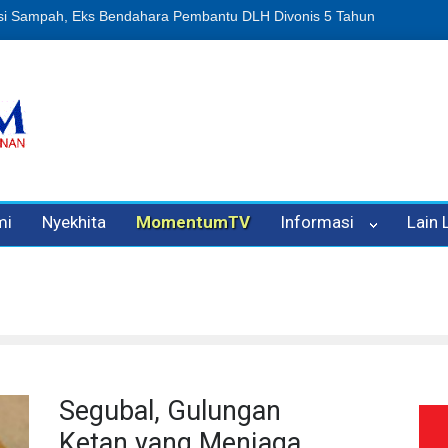
n Oleh Oknum Kadis, Kuasa Hukum Pelapor Desak Polisi Tetapkan P
mi
Nyekhita
MomentumTV
Informasi
Lain
Segubal, Gulungan
Ketan yang Menjaga