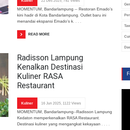
Kuliner
22 Des 2025, 792 Views
Ger
MOMENTUM, Bandarlampung -- Restoran Emado’s
kini hadir di Kota Bandarlampung. Outlet baru ini
Pe
menandai ekspansi Emado’s k. . . .
Ta
READ MORE
Cu
Da
Radisson Lampung
Kenalkan Destinasi
F
Kuliner RASA
Restaurant
Kuliner
16 Jun 2025, 1122 Views
MOMENTUM, Bandarlampung--Radisson Lampung
Kedaton memperkenalkan RASA Restaurant.
Destinasi kuliner yang mengangkat kekayaan . . . .