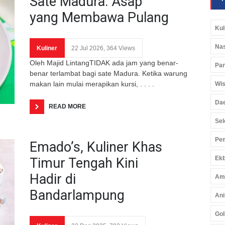
Sate Madura: Asap
yang Membawa Pulang
Kul
Nas
Kuliner
22 Jul 2026, 364 Views
Oleh Majid LintangTIDAK ada jam yang benar-
Pan
benar terlambat bagi sate Madura. Ketika warung
makan lain mulai merapikan kursi, . . . .
Wis
Da
READ MORE
Sel
Pem
Emado’s, Kuliner Khas
Ekb
Timur Tengah Kini
Hadir di
Am
Bandarlampung
Ani
Gol