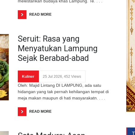
melestarikan budaya khas Lampung. Te. . . .
READ MORE
Seruit: Rasa yang
Menyatukan Lampung
Sejak Berabad-abad
Kuliner
25 Jul 2026, 452 Views
Oleh: Majid Lintang DI LAMPUNG, ada satu
hidangan yang tak pernah kehilangan tempat di
meja makan maupun di hati masyarakatn. . . .
READ MORE
T