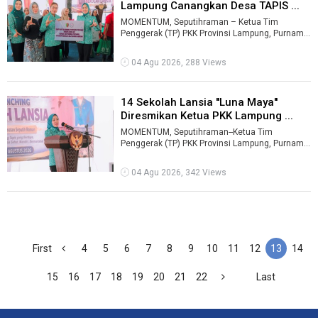
Lampung Canangkan Desa TAPIS ...
MOMENTUM, Seputihraman – Ketua Tim
Penggerak (TP) PKK Provinsi Lampung, Purnama
Wulan Mirza, mencanangkan Program Desa
TAPI ...
04 Agu 2026, 288 Views
14 Sekolah Lansia ''Luna Maya''
Diresmikan Ketua PKK Lampung ...
MOMENTUM, Seputihraman--Ketua Tim
Penggerak (TP) PKK Provinsi Lampung, Purnama
Wulan Mirza, meluncurkan 14 Sekolah Lansia
"Lu ...
04 Agu 2026, 342 Views
First
4
5
6
7
8
9
10
11
12
13
14
15
16
17
18
19
20
21
22
Last