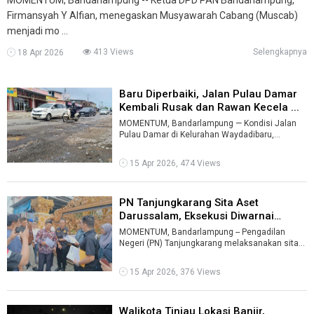
Firmansyah Y Alfian, menegaskan Musyawarah Cabang (Muscab)
menjadi mo ...
413 Views
Selengkapnya
18 Apr 2026
Baru Diperbaiki, Jalan Pulau Damar
Kembali Rusak dan Rawan Kecela ...
MOMENTUM, Bandarlampung — Kondisi Jalan
Pulau Damar di Kelurahan Waydadibaru,
Kecamatan Sukarame, Kota Bandarlampung,
kemba ...
15 Apr 2026, 474 Views
PN Tanjungkarang Sita Aset
Darussalam, Eksekusi Diwarnai
Ketegang ...
MOMENTUM, Bandarlampung -- Pengadilan
Negeri (PN) Tanjungkarang melaksanakan sita
eksekusi terhadap aset milik keluarga Darus ...
15 Apr 2026, 376 Views
Walikota Tinjau Lokasi Banjir,