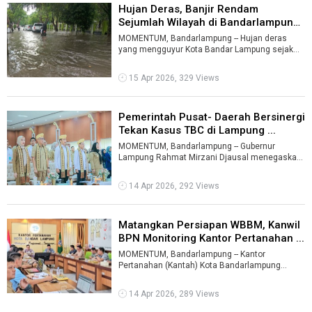
Hujan Deras, Banjir Rendam
Sejumlah Wilayah di Bandarlampung
...
MOMENTUM, Bandarlampung -- Hujan deras
yang mengguyur Kota Bandar Lampung sejak
Selasa (14/4/2026) sore hingga malam
menyebab ...
15 Apr 2026, 329 Views
Pemerintah Pusat- Daerah Bersinergi
Tekan Kasus TBC di Lampung ...
MOMENTUM, Bandarlampung -- Gubernur
Lampung Rahmat Mirzani Djausal menegaskan
komitmen pemerintah provinsi dalam
mempercepat ...
14 Apr 2026, 292 Views
Matangkan Persiapan WBBM, Kanwil
BPN Monitoring Kantor Pertanahan ...
MOMENTUM, Bandarlampung -- Kantor
Pertanahan (Kantah) Kota Bandarlampung
menerima kunjungan kerja dari Kantor Wilayah
Badan P ...
14 Apr 2026, 289 Views