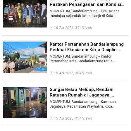
Pastikan Penanganan dan Kondisi
Wa ...
MOMENTUM, Bandarlampung -- Eva Dwiana
meninjau sejumlah lokasi banjir di Kota
Bandarlampung, Selasa (14/4/2026) malam,
usai h ...
15 Apr 2026, 341 Views
Kantor Pertanahan Bandarlampung
Perkuat Ekosistem Kerja Disiplin ...
MOMENTUM, Bandarlampung -- Kantor
Pertanahan Kota Bandarlampung terus
mematangkan langkah untuk meraih predikat
Wilayah Birok ...
15 Apr 2026, 304 Views
Sungai Belau Meluap, Rendam
Ratusan Rumah di Jagabaya ...
MOMENTUM, Bandarlampung -- Kawasan
Jagabaya, Kecamatan Wayhalim, Kota
Bandarlampung, menjadi salah satu wilayah
terparah terd ...
15 Apr 2026, 417 Views