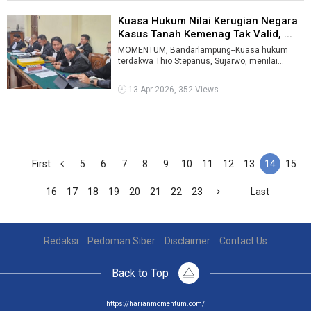
Kuasa Hukum Nilai Kerugian Negara
Kasus Tanah Kemenag Tak Valid, ...
MOMENTUM, Bandarlampung--Kuasa hukum
terdakwa Thio Stepanus, Sujarwo, menilai
penghitungan kerugian negara dalam perkara
duga ...
13 Apr 2026, 352 Views
First
5
6
7
8
9
10
11
12
13
14
15
16
17
18
19
20
21
22
23
Last
Redaksi
Pedoman Siber
Disclaimer
Contact Us
Back to Top
https://harianmomentum.com/