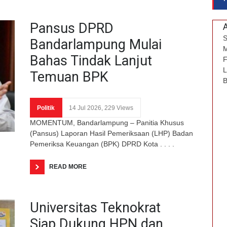
Pansus DPRD
S
Bandarlampung Mulai
M
Bahas Tindak Lanjut
F
L
Temuan BPK
B
Politik
14 Jul 2026, 229 Views
MOMENTUM, Bandarlampung – Panitia Khusus
(Pansus) Laporan Hasil Pemeriksaan (LHP) Badan
Pemeriksa Keuangan (BPK) DPRD Kota . . . .
READ MORE
Universitas Teknokrat
Siap Dukung HPN dan