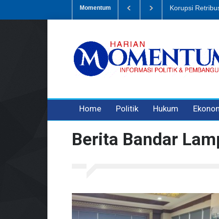
Dugaan Penipua
Momentum
3 years ago
3 years ago
Home
Politik
Hukum
Ekono
Berita Bandar La