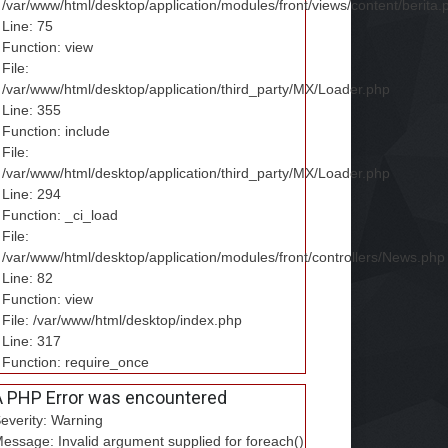
/var/www/html/desktop/application/modules/front/views/content/berita.
Line: 75
Function: view
File:
/var/www/html/desktop/application/third_party/MX/Loader.php
Line: 355
Function: include
File:
/var/www/html/desktop/application/third_party/MX/Loader.php
Line: 294
Function: _ci_load
File:
/var/www/html/desktop/application/modules/front/controllers/News.php
Line: 82
Function: view
File: /var/www/html/desktop/index.php
Line: 317
Function: require_once
A PHP Error was encountered
everity: Warning
essage: Invalid argument supplied for foreach()