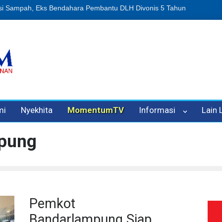
n Oleh Oknum Kadis, Kuasa Hukum Pelapor Desak Polisi Tetapkan P
mi
Nyekhita
MomentumTV
Informasi
Lain
mpung
Pemkot
Bandarlampung Siap