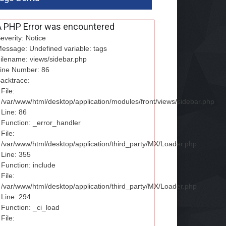
A PHP Error was encountered
everity: Notice
essage: Undefined variable: tags
ilename: views/sidebar.php
ine Number: 86
acktrace:
File:
/var/www/html/desktop/application/modules/front/views/sidebar.php
Line: 86
Function: _error_handler
File:
/var/www/html/desktop/application/third_party/MX/Loader.php
Line: 355
Function: include
File:
/var/www/html/desktop/application/third_party/MX/Loader.php
Line: 294
Function: _ci_load
File: