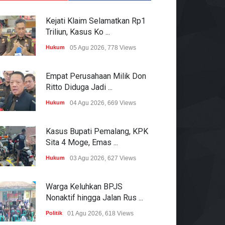
Kejati Klaim Selamatkan Rp1
Triliun, Kasus Ko ...
Hukum
05 Agu 2026, 778 Views
Empat Perusahaan Milik Don
Ritto Diduga Jadi ...
Hukum
04 Agu 2026, 669 Views
Kasus Bupati Pemalang, KPK
Sita 4 Moge, Emas ...
Hukum
03 Agu 2026, 627 Views
Warga Keluhkan BPJS
Nonaktif hingga Jalan Rus ...
Politik
01 Agu 2026, 618 Views