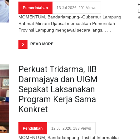
F
Pemerintahan
13 Jul 2026, 201 Views
L
MOMENTUM, Bandarlampung--Gubernur Lampung
B
Rahmat Mirzani Djausal memastikan Pemerintah
Provinsi Lampung mengawal secara langs. . . .
READ MORE
Perkuat Tridarma, IIB
Darmajaya dan UIGM
Sepakat Laksanakan
Program Kerja Sama
Konkret
Pendidikan
12 Jul 2026, 183 Views
MOMENTUM, Bandarlampung--Institut Informatika