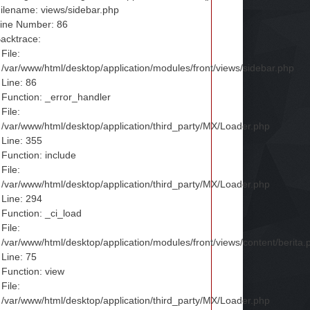
ilename: views/sidebar.php
ine Number: 86
acktrace:
File:
/var/www/html/desktop/application/modules/front/views/sidebar.php
Line: 86
Function: _error_handler
File:
/var/www/html/desktop/application/third_party/MX/Loader.php
Line: 355
Function: include
File:
/var/www/html/desktop/application/third_party/MX/Loader.php
Line: 294
Function: _ci_load
File:
/var/www/html/desktop/application/modules/front/views/content/berita.
Line: 75
Function: view
File:
/var/www/html/desktop/application/third_party/MX/Loader.php