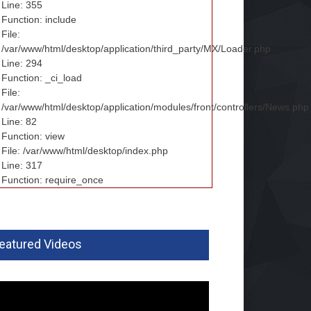
Line: 355
Function: include
File:
/var/www/html/desktop/application/third_party/MX/Loader.php
Line: 294
Function: _ci_load
File:
/var/www/html/desktop/application/modules/front/controllers/News.php
Line: 82
Function: view
File: /var/www/html/desktop/index.php
Line: 317
Function: require_once
eatured Videos