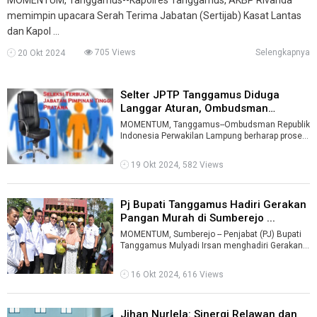
memimpin upacara Serah Terima Jabatan (Sertijab) Kasat Lantas
dan Kapol ...
705 Views
Selengkapnya
20 Okt 2024
Selter JPTP Tanggamus Diduga
Langgar Aturan, Ombudsman
Lampung Be ...
MOMENTUM, Tanggamus--Ombudsman Republik
Indonesia Perwakilan Lampung berharap proses
seleksi terbuka pengisian jabatan pimpin ...
19 Okt 2024, 582 Views
Pj Bupati Tanggamus Hadiri Gerakan
Pangan Murah di Sumberejo ...
MOMENTUM, Sumberejo -- Penjabat (PJ) Bupati
Tanggamus Mulyadi Irsan menghadiri Gerakan
Pangan Murah (GPM) Serentak se-I ...
16 Okt 2024, 616 Views
Jihan Nurlela: Sinergi Relawan dan