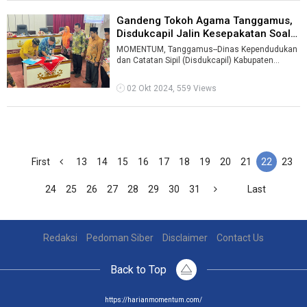
Gandeng Tokoh Agama Tanggamus,
Disdukcapil Jalin Kesepakatan Soal
...
MOMENTUM, Tanggamus--Dinas Kependudukan
dan Catatan Sipil (Disdukcapil) Kabupaten
Tanggamus berkolaborasi dengan tokoh agama
...
02 Okt 2024, 559 Views
First
13
14
15
16
17
18
19
20
21
22
23
24
25
26
27
28
29
30
31
Last
Redaksi
Pedoman Siber
Disclaimer
Contact Us
Back to Top
https://harianmomentum.com/