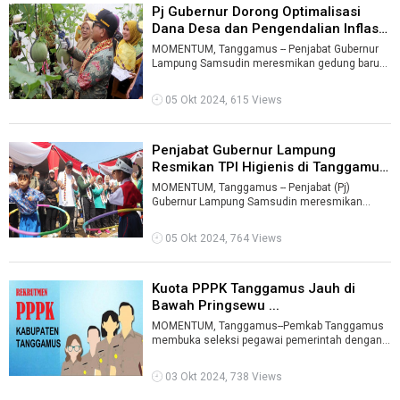
Pj Gubernur Dorong Optimalisasi
Dana Desa dan Pengendalian Inflas
...
MOMENTUM, Tanggamus -- Penjabat Gubernur
Lampung Samsudin meresmikan gedung baru
Pos Kesehatan Desa (Poskesdes) Tanherjaya
da ...
05 Okt 2024, 615 Views
Penjabat Gubernur Lampung
Resmikan TPI Higienis di Tanggamus
...
MOMENTUM, Tanggamus -- Penjabat (Pj)
Gubernur Lampung Samsudin meresmikan
Tempat Pelelangan Ikan (TPI) Higienis di
Pelabuhan ...
05 Okt 2024, 764 Views
Kuota PPPK Tanggamus Jauh di
Bawah Pringsewu ...
MOMENTUM, Tanggamus--Pemkab Tanggamus
membuka seleksi pegawai pemerintah dengan
perjanjian kerja (PPPK) tahun anggaran 2024 u ...
03 Okt 2024, 738 Views