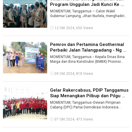
Program Unggulan Jadi Kunci Ke ...
MOMENTUM, Tanggamus – Calon Wakil
Gubernur Lampung, Jihan Nurlela, menghadiri
Bimbingan Teknis (Bimtek) Koordinator Pekon (
...
12 Okt 2024, 650 Views
Pemrov dan Pertamina Geothermal
Perbaiki Jalan Talangpadang - Ng ...
MOMENTUM, Tanggamus -- Kepala Dinas Bina
Marga dan Bina Konstruksi (BMBK) Provinsi
Lampung, M. taufiqullah bersama Pjs. Gener ...
09 Okt 2024, 818 Views
Gelar Rakercabsus, PDIP Tanggamus
Siap Menangkan Pilbup dan Pilgu ...
MOMENTUM, Tanggamus--Dewan Pimpinan
Cabang (DPC) Partai Demokrasi Indonesia
Perjuangan (PDIP) Tanggamus menggelar Rapat
kerja ...
07 Okt 2024, 473 Views