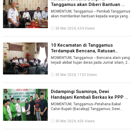
Tanggamus akan Diberi Bantuan ...
MOMENTUM, Tanggamus -- Pemkab Tanggamus
akan memberikan bantuan kepada warga yang
terdampak bencana banjir yang terjadi pada ...
30 Mei 2024, 634 Views
10 Kecamatan di Tanggamus
Terdampak Bencana, Ratusan
Rumah Warga ...
MOMENTUM, Tanggamus -- Bencana alam yang
terjadi akibat hujan deras pada Jumat silam, 24
Mei 2024, di Kabupaten Tanggamus men ...
30 Mei 2024, 1153 Views
Didampingi Suaminya, Dewi
Handajani Kembali Berkas ke PPP ...
MOMENTUM, Tanggamus--Petahana Bakal
Calon Bupati (Bacabup) Tanggamus, Dewi
Handajani mengembalikan berkas formulir
pendaftara ...
30 Mei 2024, 656 Views