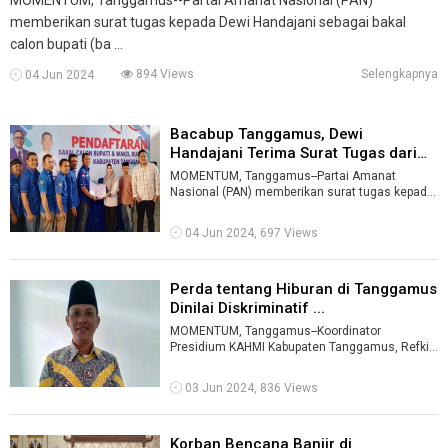
memberikan surat tugas kepada Dewi Handajani sebagai bakal
calon bupati (ba ...
894 Views
Selengkapnya
04 Jun 2024
Bacabup Tanggamus, Dewi
Handajani Terima Surat Tugas dari
DPP PAN ...
MOMENTUM, Tanggamus--Partai Amanat
Nasional (PAN) memberikan surat tugas kepada
Dewi Handajani sebagai bakal calon bupati (ba ...
04 Jun 2024, 697 Views
Perda tentang Hiburan di Tanggamus
Dinilai Diskriminatif ...
MOMENTUM, Tanggamus--Koordinator
Presidium KAHMI Kabupaten Tanggamus, Refki
menilai ada diskriminasi dalam Perda Nomor 5
Tahu ...
03 Jun 2024, 836 Views
Korban Bencana Banjir di