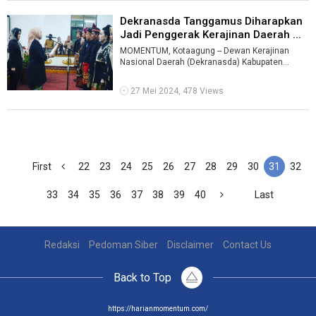
Dekranasda Tanggamus Diharapkan
Jadi Penggerak Kerajinan Daerah ...
MOMENTUM, Kotaagung -- Dewan Kerajinan
Nasional Daerah (Dekranasda) Kabupaten
Tanggamus diharapkan menjadi penggerak bagi
pen ...
27 Mei 2024, 478 Views
First
22
23
24
25
26
27
28
29
30
31
32
33
34
35
36
37
38
39
40
Last
Redaksi
Pedoman Siber
Disclaimer
Contact Us
Back to Top
https://harianmomentum.com/