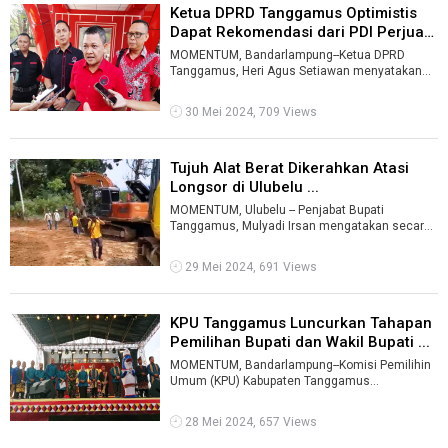
Ketua DPRD Tanggamus Optimistis
Dapat Rekomendasi dari PDI Perjua
...
MOMENTUM, Bandarlampung--Ketua DPRD
Tanggamus, Heri Agus Setiawan menyatakan
optimistis akan mendapat rekomendasi sebagai
Cal ...
30 Mei 2024, 709 Views
Tujuh Alat Berat Dikerahkan Atasi
Longsor di Ulubelu ...
MOMENTUM, Ulubelu -- Penjabat Bupati
Tanggamus, Mulyadi Irsan mengatakan secara
cepat mengatasi bencana longsor yang terjadi
...
29 Mei 2024, 691 Views
KPU Tanggamus Luncurkan Tahapan
Pemilihan Bupati dan Wakil Bupati ...
MOMENTUM, Bandarlampung--Komisi Pemilihin
Umum (KPU) Kabupaten Tanggamus
meluncurkan tahapan Pemilihan Bupati dan
Wakil Bupat ...
28 Mei 2024, 657 Views