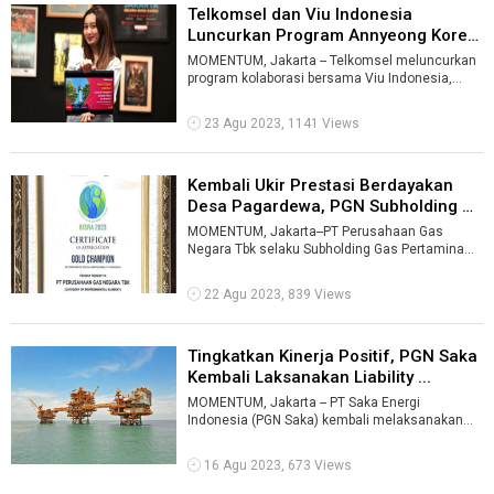
Telkomsel dan Viu Indonesia
Luncurkan Program Annyeong Korea
...
MOMENTUM, Jakarta -- Telkomsel meluncurkan
program kolaborasi bersama Viu Indonesia,
yakni "Annyeong Korea!", yang menghadirk ...
23 Agu 2023, 1141 Views
Kembali Ukir Prestasi Berdayakan
Desa Pagardewa, PGN Subholding G
...
MOMENTUM, Jakarta--PT Perusahaan Gas
Negara Tbk selaku Subholding Gas Pertamina
menerima penghargaan Gold Champion in
Corpora ...
22 Agu 2023, 839 Views
Tingkatkan Kinerja Positif, PGN Saka
Kembali Laksanakan Liability ...
MOMENTUM, Jakarta -- PT Saka Energi
Indonesia (PGN Saka) kembali melaksanakan
liability management pada 2023 sebagai salah
sa ...
16 Agu 2023, 673 Views