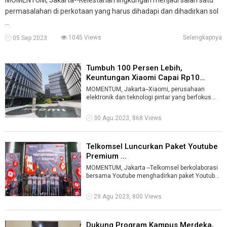
permasalahan di perkotaan yang harus dihadapi dan dihadirkan sol
...
1045 Views
Selengkapnya
05 Sep 2023
Tumbuh 100 Persen Lebih,
Keuntungan Xiaomi Capai Rp10
Triliun ...
MOMENTUM, Jakarta--Xiaomi, perusahaan
elektronik dan teknologi pintar yang berfokus
pada smartphone, perangkat pintar, dan pl ...
30 Agu 2023, 868 Views
Telkomsel Luncurkan Paket Youtube
Premium ...
MOMENTUM, Jakarta --Telkomsel berkolaborasi
bersama Youtube menghadirkan paket Youtube
Premium yang menawarkan kemudahan dan ...
29 Agu 2023, 800 Views
Dukung Program Kampus Merdeka,