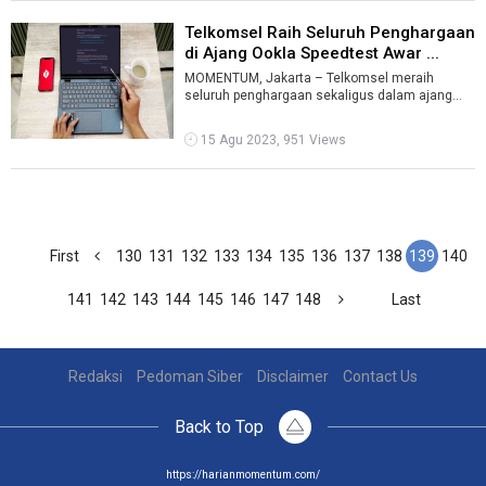
Telkomsel Raih Seluruh Penghargaan
di Ajang Ookla Speedtest Awar ...
MOMENTUM, Jakarta – Telkomsel meraih
seluruh penghargaan sekaligus dalam ajang
Ookla Speedtest Awards untuk periode Januari
...
15 Agu 2023, 951 Views
First
130
131
132
133
134
135
136
137
138
139
140
141
142
143
144
145
146
147
148
Last
Redaksi
Pedoman Siber
Disclaimer
Contact Us
Back to Top
https://harianmomentum.com/