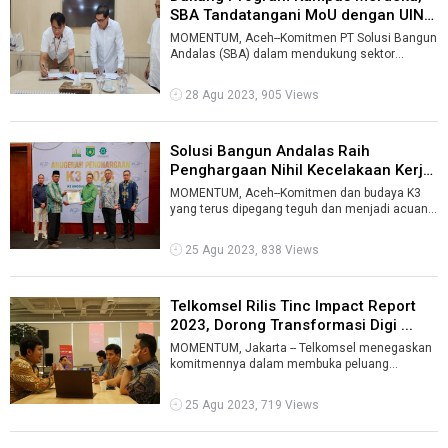
SBA Tandatangani MoU dengan UIN
Ar ...
MOMENTUM, Aceh--Komitmen PT Solusi Bangun
Andalas (SBA) dalam mendukung sektor
pendidikan, kini terwujud dalam partisipasi Pe ...
28 Agu 2023, 905 Views
Solusi Bangun Andalas Raih
Penghargaan Nihil Kecelakaan Kerja
202 ...
MOMENTUM, Aceh--Komitmen dan budaya K3
yang terus dipegang teguh dan menjadi acuan
dalam bekerja mengantarkan PT Solusi Bangu ...
25 Agu 2023, 838 Views
Telkomsel Rilis Tinc Impact Report
2023, Dorong Transformasi Digi ...
MOMENTUM, Jakarta -- Telkomsel menegaskan
komitmennya dalam membuka peluang
kolaborasi untuk akselerasi pertumbuhan
ekosistem ...
25 Agu 2023, 719 Views