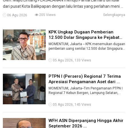
dari pusat Kota Balikpapan dengan lalu lintas yang perlahan meni ...
205 Views
Selengkapnya
06 Agu 2026
KPK Ungkap Dugaan Pemberian
12.500 Dolar Singapura ke Pejabat
Kem ...
MOMENTUM, Jakarta -- KPK menemukan dugaan
pemberian uang senilai 12.500 dolar Singapura
kepada pejabat Kementerian Kehutanan ...
05 Agu 2026, 133 Views
PTPN I (Persero) Regional 7 Terima
Apresiasi Pengamanan Aset dari ...
MOMENTUM, Jakarta--Tim Pengamanan PTPN I
Regional 7 Kebun Bergen, Lampung Selatan,
meraih penghargaan dari Holding Perkebunan ...
05 Agu 2026, 145 Views
WFH ASN Diperpanjang Hingga Akhir
September 2026 ...