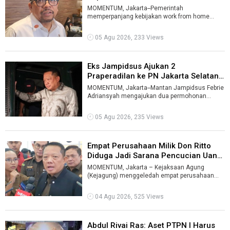
MOMENTUM, Jakarta--Pemerintah
memperpanjang kebijakan work from home
(WFH) bagi aparatur sipil negara (ASN) selama
satu hari ...
05 Agu 2026, 233 Views
Eks Jampidsus Ajukan 2
Praperadilan ke PN Jakarta Selatan
...
MOMENTUM, Jakarta--Mantan Jampidsus Febrie
Adriansyah mengajukan dua permohonan
praperadilan ke Pengadilan Negeri Jakarta Sel ...
05 Agu 2026, 235 Views
Empat Perusahaan Milik Don Ritto
Diduga Jadi Sarana Pencucian Uan
...
MOMENTUM, Jakarta – Kejaksaan Agung
(Kejagung) menggeledah empat perusahaan
milik Don Ritto (DR) yang diduga menjadi sarana
...
04 Agu 2026, 525 Views
Abdul Rivai Ras: Aset PTPN I Harus