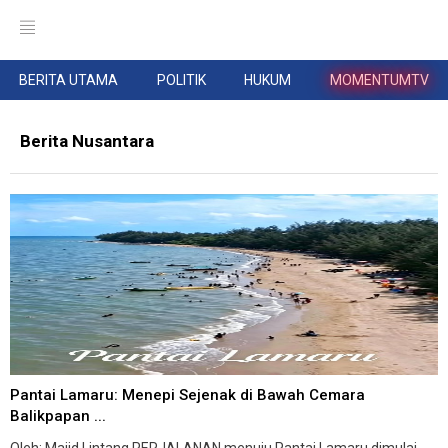
BERITA UTAMA
POLITIK
HUKUM
MOMENTUMTV
Berita Nusantara
Pantai Lamaru: Menepi Sejenak di Bawah Cemara
Balikpapan ...
Oleh: Majid Lintang PERJALANAN menuju Pantai Lamaru dimulai