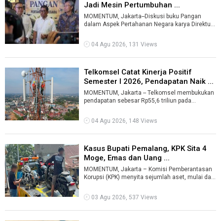
Jadi Mesin Pertumbuhan ...
MOMENTUM, Jakarta--Diskusi buku Pangan
dalam Aspek Pertahanan Negara karya Direktur
Utama PT Perkebunan Nusantara I (Persero) ...
04 Agu 2026, 131 Views
Telkomsel Catat Kinerja Positif
Semester I 2026, Pendapatan Naik ...
MOMENTUM, Jakarta -- Telkomsel membukukan
pendapatan sebesar Rp55,6 triliun pada
Semester I 2026 atau tumbuh 3,3 persen diban
...
04 Agu 2026, 148 Views
Kasus Bupati Pemalang, KPK Sita 4
Moge, Emas dan Uang ...
MOMENTUM, Jakarta – Komisi Pemberantasan
Korupsi (KPK) menyita sejumlah aset, mulai dari
sepeda motor gede (moge), mobil, u ...
03 Agu 2026, 537 Views