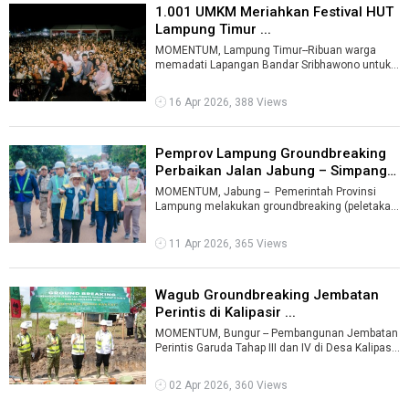
1.001 UMKM Meriahkan Festival HUT
Lampung Timur ...
MOMENTUM, Lampung Timur--Ribuan warga
memadati Lapangan Bandar Sribhawono untuk
merayakan pembukaan rangkaian Hari Ulang
Tahu ...
16 Apr 2026, 388 Views
Pemprov Lampung Groundbreaking
Perbaikan Jalan Jabung – Simpang
...
MOMENTUM, Jabung -- Pemerintah Provinsi
Lampung melakukan groundbreaking (peletakan
batu pertama) perbaikan ruas jalan ...
11 Apr 2026, 365 Views
Wagub Groundbreaking Jembatan
Perintis di Kalipasir ...
MOMENTUM, Bungur -- Pembangunan Jembatan
Perintis Garuda Tahap III dan IV di Desa Kalipasir,
Kecamatan Bungur, Kabupaten Lamp ...
02 Apr 2026, 360 Views