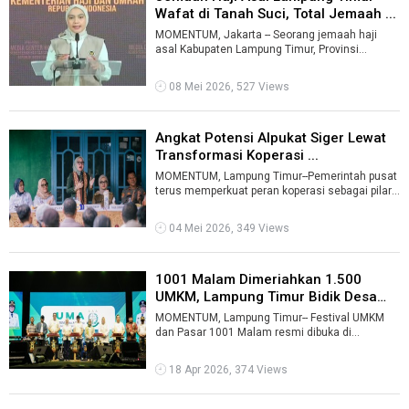
Wafat di Tanah Suci, Total Jemaah ...
MOMENTUM, Jakarta -- Seorang jemaah haji
asal Kabupaten Lampung Timur, Provinsi
Lampung, dilaporkan wafat di Tanah Suci pada ...
08 Mei 2026, 527 Views
Angkat Potensi Alpukat Siger Lewat
Transformasi Koperasi ...
MOMENTUM, Lampung Timur--Pemerintah pusat
terus memperkuat peran koperasi sebagai pilar
utama ekonomi kerakyatan melalui tran ...
04 Mei 2026, 349 Views
1001 Malam Dimeriahkan 1.500
UMKM, Lampung Timur Bidik Desa
Mandi ...
MOMENTUM, Lampung Timur-- Festival UMKM
dan Pasar 1001 Malam resmi dibuka di
Lapangan Bandar Sribhawono, Jumat (17-4-
2026). K ...
18 Apr 2026, 374 Views