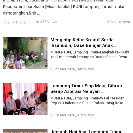
Kabupaten Luar Biasa (Musorkablub) KONI Lampung Timur mulai
dimatangkan.&nb ...
337 Views
Selengkapnya
25 Mei 2026
Mengintip Kelas Kreatif Serda
Ihsanudin, Oase Belajar Anak
Lampun ...
MOMENTUM, Lampung Timur--Langkah kaki-kaki
kecil memecah kesunyian Dusun Empat, Desa
Toto Harjo, Lampung Timur, saat jarum ja ...
22 Mei 2026, 349 Views
Lampung Timur Siap Maju, Gibran
Serap Aspirasi Nelayan ...
MOMENTUM, Lampung Timur--Wakil Presiden
Republik Indonesia Gibran Rakabuming Raka
meresmikan Kampung Nelayan Merah Putih
(KNM ...
10 Mei 2026, 319 Views
Jemaah Haji Asal Lampung Timur