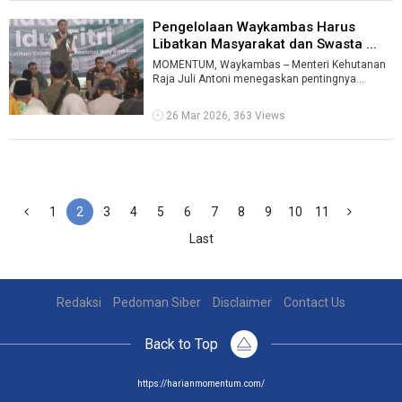
Pengelolaan Waykambas Harus
Libatkan Masyarakat dan Swasta ...
MOMENTUM, Waykambas -- Menteri Kehutanan
Raja Juli Antoni menegaskan pentingnya
keterlibatan masyarakat dan sektor swasta dal
...
26 Mar 2026, 363 Views
1
2
3
4
5
6
7
8
9
10
11
Last
Redaksi
Pedoman Siber
Disclaimer
Contact Us
Back to Top
https://harianmomentum.com/