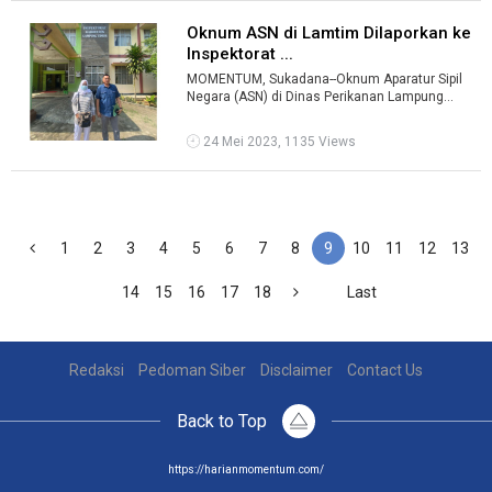
Oknum ASN di Lamtim Dilaporkan ke
Inspektorat ...
MOMENTUM, Sukadana--Oknum Aparatur Sipil
Negara (ASN) di Dinas Perikanan Lampung
Timur (Lamtim) MU dilaporkan ke Inspektorat. ...
24 Mei 2023, 1135 Views
1
2
3
4
5
6
7
8
9
10
11
12
13
14
15
16
17
18
Last
Redaksi
Pedoman Siber
Disclaimer
Contact Us
Back to Top
https://harianmomentum.com/