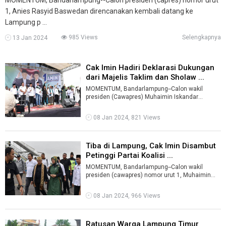
1, Anies Rasyid Baswedan direncanakan kembali datang ke
Lampung p ...
985 Views
Selengkapnya
13 Jan 2024
Cak Imin Hadiri Deklarasi Dukungan
dari Majelis Taklim dan Sholaw ...
MOMENTUM, Bandarlampung--Calon wakil
presiden (Cawapres) Muhaimin Iskandar
menghadiri deklarasi dukungan Majelis Taklim
dan M ...
08 Jan 2024, 821 Views
Tiba di Lampung, Cak Imin Disambut
Petinggi Partai Koalisi ...
MOMENTUM, Bandarlampung--Calon wakil
presiden (cawapres) nomor urut 1, Muhaimin
Iskandar tiba di Bandara Raden Intan II Lampu ...
08 Jan 2024, 966 Views
Ratusan Warga Lampung Timur