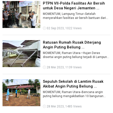
PTPN VII-Polda Fasilitas Air Bersih
untuk Desa Negeri Jemanten ...
MOMENTUM, Lampung Timur--Setelah
menyerahkan fasilitas air bersih bantuan dari
PTPN VII dan Polda Lampung Jumat pekan lalu
di ...
02 Sep 2023, 1022 Views
Ratusan Rumah Rusak Diterjang
Angin Puting Beliung ...
MOMENTUM, Raman Utara-–Hujan Deras
disertai angin puting beliung terjadi di Lampung
Timur pada Sabtu malam 27 Mei 2023.Benc ...
28 Mei 2023, 1139 Views
Sepuluh Sekolah di Lamtim Rusak
Akibat Angin Puting Beliung ...
MOMENTUM, Raman Utara--Bencana angin
puting beliung mengakibatkan 10 bangunan
Sekolah Dasar (SD) di Lampung Timur
mengalami k ...
28 Mei 2023, 1485 Views