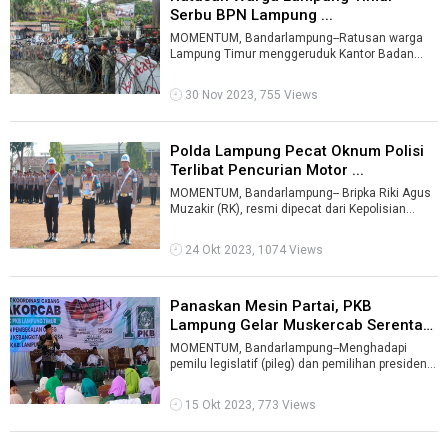
Serbu BPN Lampung ...
MOMENTUM, Bandarlampung--Ratusan warga
Lampung Timur menggeruduk Kantor Badan
Pertanahan Nasional (BPN) Provinsi Lampung di
B ...
30 Nov 2023, 755 Views
Polda Lampung Pecat Oknum Polisi
Terlibat Pencurian Motor ...
MOMENTUM, Bandarlampung-- Bripka Riki Agus
Muzakir (RK), resmi dipecat dari Kepolisian
Republik Indonesia (Polri).Dia terbukt ...
24 Okt 2023, 1074 Views
Panaskan Mesin Partai, PKB
Lampung Gelar Muskercab Serentak
...
MOMENTUM, Bandarlampung--Menghadapi
pemilu legislatif (pileg) dan pemilihan presiden
(pilpres) 2024, Partai Kebangkitan Bangs ...
15 Okt 2023, 773 Views