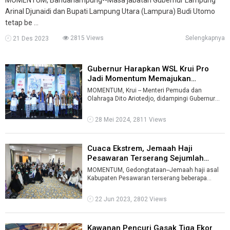
Arinal Djunaidi dan Bupati Lampung Utara (Lampura) Budi Utomo
tetap be ...
2815 Views
Selengkapnya
21 Des 2023
Gubernur Harapkan WSL Krui Pro
Jadi Momentum Memajukan
Pariwisata ...
MOMENTUM, Krui -- Menteri Pemuda dan
Olahraga Dito Ariotedjo, didampingi Gubernur
Lampung Arinal Djunaidi dan Bupati Pesisir ...
28 Mei 2024, 2811 Views
Cuaca Ekstrem, Jemaah Haji
Pesawaran Terserang Sejumlah
Penyakit ...
MOMENTUM, Gedongtataan--Jemaah haji asal
Kabupaten Pesawaran terserang beberapa
penyakit akibat cuaca ekstrem yang terjadi di ...
22 Jun 2023, 2802 Views
Kawanan Pencuri Gasak Tiga Ekor