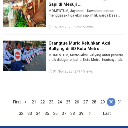
Sapi di Mesuji ...
MOMENTUM, Jayasakti--Kawanan pencuri
menggasak tiga ekor sapi milik warga Desa
Jayasakti, Kecamatan Simpang Pematang,
Kabupat ...
16 Jan 2023, 2798 Views
Orangtua Murid Keluhkan Aksi
Bullying di SD Kota Metro ...
MOMENTUM, Metro--Aksi Bullying antar peserta
didik diduga terjadi di Kota Metro. Ironisnya, aksi
perundungan itu diduga terja ...
01 Nov 2023, 2797 Views
First
21
22
23
24
25
26
27
28
29
30
31
32
33
34
35
36
37
38
39
Last