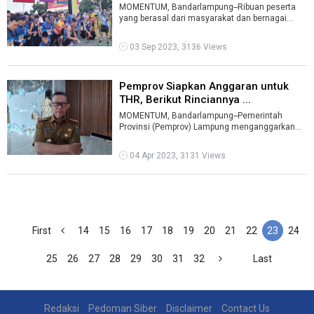
MOMENTUM, Bandarlampung--Ribuan peserta
yang berasal dari masyarakat dan bernagai
komunitas lari antusias mengikuti ajang Lam ...
03 Sep 2023, 3136 Views
Pemprov Siapkan Anggaran untuk
THR, Berikut Rinciannya ...
MOMENTUM, Bandarlampung--Pemerintah
Provinsi (Pemprov) Lampung menganggarkan
Rp79,2 miliar untuk pembayaran tunjangan hari
ra ...
04 Apr 2023, 3131 Views
First
14
15
16
17
18
19
20
21
22
23
24
25
26
27
28
29
30
31
32
Last
Redaksi
Pedoman Siber
Disclaimer
Contact Us