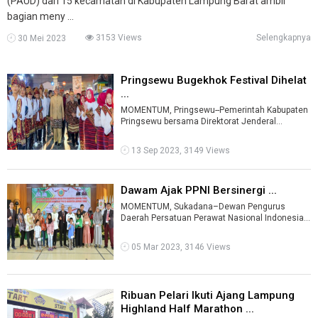
(PAUD) dari 15 kecamatan di Kabupaten Lampung Barat ambil
bagian meny ...
3153 Views
Selengkapnya
30 Mei 2023
Pringsewu Bugekhok Festival Dihelat
...
MOMENTUM, Pringsewu--Pemerintah Kabupaten
Pringsewu bersama Direktorat Jenderal
Kebudayaan Kementerian Pendidikan, Kebud ...
13 Sep 2023, 3149 Views
Dawam Ajak PPNI Bersinergi ...
MOMENTUM, Sukadana–Dewan Pengurus
Daerah Persatuan Perawat Nasional Indonesia
(PPNI) Kabupaten Lampung Timur dan Dewan
Peng ...
05 Mar 2023, 3146 Views
Ribuan Pelari Ikuti Ajang Lampung
Highland Half Marathon ...