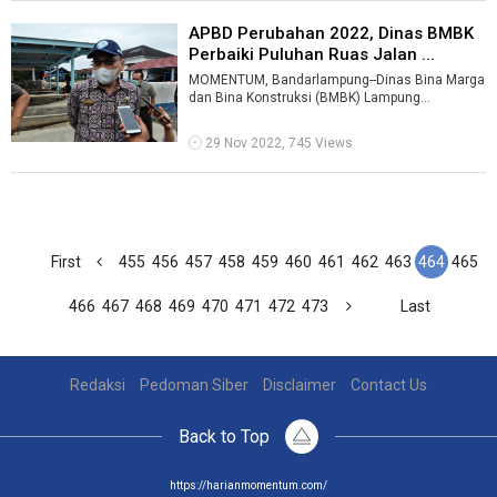
APBD Perubahan 2022, Dinas BMBK
Perbaiki Puluhan Ruas Jalan ...
MOMENTUM, Bandarlampung--Dinas Bina Marga
dan Bina Konstruksi (BMBK) Lampung
memperbaiki puluhan ruas jalan pada APBD
Perubah ...
29 Nov 2022, 745 Views
First
455
456
457
458
459
460
461
462
463
464
465
466
467
468
469
470
471
472
473
Last
Redaksi
Pedoman Siber
Disclaimer
Contact Us
Back to Top
https://harianmomentum.com/