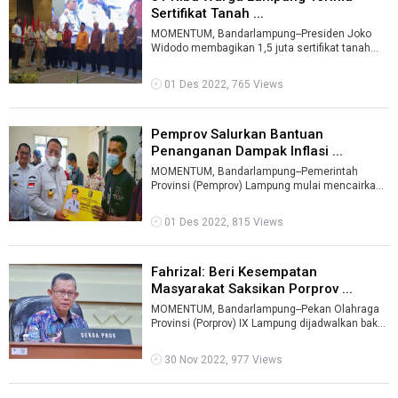
Sertifikat Tanah ...
MOMENTUM, Bandarlampung--Presiden Joko
Widodo membagikan 1,5 juta sertifikat tanah
kepada masyarakat yang tersebar di 34 prov ...
01 Des 2022, 765 Views
Pemprov Salurkan Bantuan
Penanganan Dampak Inflasi ...
MOMENTUM, Bandarlampung--Pemerintah
Provinsi (Pemprov) Lampung mulai mencairkam
bantuan penanganan dampak inflasi sebesar
Rp7 ...
01 Des 2022, 815 Views
Fahrizal: Beri Kesempatan
Masyarakat Saksikan Porprov ...
MOMENTUM, Bandarlampung--Pekan Olahraga
Provinsi (Porprov) IX Lampung dijadwalkan bakal
dibuka secara seremoni pada 5 Desembe ...
30 Nov 2022, 977 Views