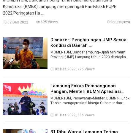
Konstruksi (BMBK) Lampung memperingati Hari Bhakti PUPR
2022.Peringatan Ha ...
695 Views
Selengkapnya
02 Des 2022
Disnaker: Penghitungan UMP Sesuai
Kondisi di Daerah ...
MOMENTUM, Bandarlampung--Upah Minimum
Provinsi (UMP) Lampung tahun 2023 ditetapkan
sebesar Rp2,6 juta. Nilai tersebut, diteta ...
02 Des 2022, 775 Views
Lampung Fokus Pembangunan
Pangan, Menteri BUMN Apresiasi
Gubernur ...
MOMENTUM, Pesawaran--Menteri BUMN RI Erick
Thohir mengapresiasi kinerja Gubernur dan
Wakil Gubernur Lampung atas ...
01 Des 2022, 656 Views
31 Ribu Warga Lampung Terima