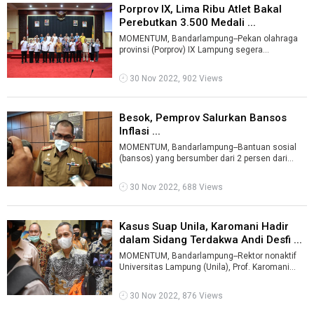
Porprov IX, Lima Ribu Atlet Bakal
Perebutkan 3.500 Medali ...
MOMENTUM, Bandarlampung--Pekan olahraga
provinsi (Porprov) IX Lampung segera
dimulai. Pada ajang tersebut bakal memperub ...
30 Nov 2022, 902 Views
Besok, Pemprov Salurkan Bansos
Inflasi ...
MOMENTUM, Bandarlampung--Bantuan sosial
(bansos) yang bersumber dari 2 persen dari
dana transfer umum (DTU) Pemerintah Provin ...
30 Nov 2022, 688 Views
Kasus Suap Unila, Karomani Hadir
dalam Sidang Terdakwa Andi Desfi ...
MOMENTUM, Bandarlampung--Rektor nonaktif
Universitas Lampung (Unila), Prof. Karomani
hadir di Pengadilan Negeri Tanjungkarang ...
30 Nov 2022, 876 Views