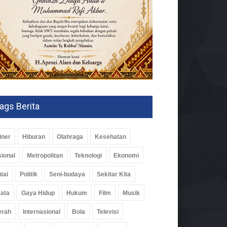
ags Berita
iner
Hiburan
Olahraga
Kesehatan
ional
Metropolitan
Teknologi
Ekonomi
tai
Politik
Seni-budaya
Sekitar Kita
ata
Gaya Hidup
Hukum
Film
Musik
erah
Internasional
Bola
Televisi