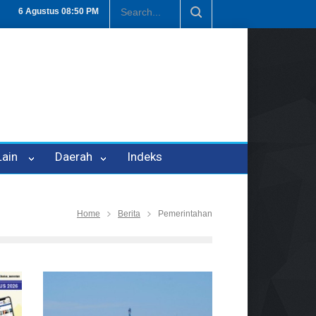
isi Tetapkan P-21
Tembus Rp1,6 Triliun, Nilai Investasi di Lamteng
6 Agustus
08:50 PM
 Lain
Daerah
Indeks
Home
Berita
Pemerintahan