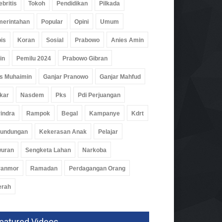
ebritis
Tokoh
Pendidikan
Pilkada
erintahan
Popular
Opini
Umum
is
Koran
Sosial
Prabowo
Anies Amin
in
Pemilu 2024
Prabowo Gibran
s Muhaimin
Ganjar Pranowo
Ganjar Mahfud
kar
Nasdem
Pks
Pdi Perjuangan
indra
Rampok
Begal
Kampanye
Kdrt
rundungan
Kekerasan Anak
Pelajar
ernur Mirza Saksikan
uncuran Satelit Lampung-1
wuran
Sengketa Lahan
Narkoba
Tiongkok
ranmor
Ramadan
Perdagangan Orang
rintahan
Agu 2026, 289 Views
erah
eatured Videos