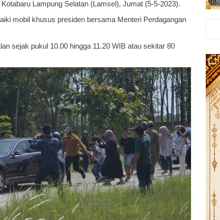
, Kotabaru Lampung Selatan (Lamsel), Jumat (5-5-2023).
ki mobil khusus presiden bersama Menteri Perdagangan
an sejak pukul 10.00 hingga 11.20 WIB atau sekitar 80