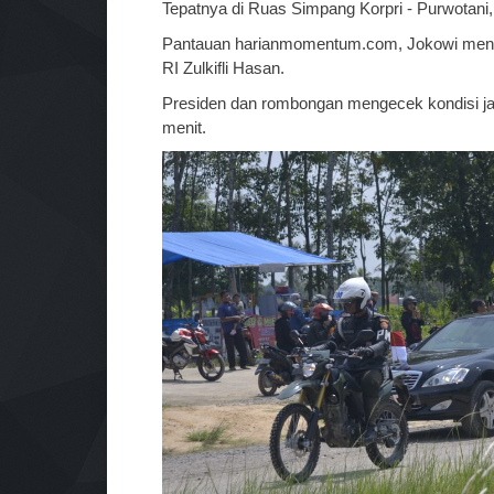
Tepatnya di Ruas Simpang Korpri - Purwotani
Pantauan harianmomentum.com, Jokowi menai
RI Zulkifli Hasan.
Presiden dan rombongan mengecek kondisi jal
menit.