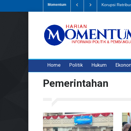
i Retribusi Sampah, Eks Bendahara Pembantu DLH Divonis 5 Tahun
Momentum
3 years ago
3 years ago
3 years ago
Home
Politik
Hukum
Ekono
Pemerintahan