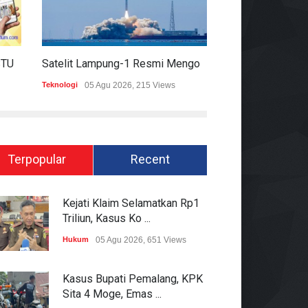
HARIAN MOMENTUM 6 AGUSTUS 2026
Satelit Lampung-1 Resmi Mengorbit, Lampung Masuki Era Pembangunan Berbasis Data
Teknologi
05 Agu 2026, 215 Views
Hukum
05 Agu 2026
Terpopular
Recent
Kejati Klaim Selamatkan Rp1
Triliun, Kasus Ko ...
Hukum
05 Agu 2026, 651 Views
Kasus Bupati Pemalang, KPK
Sita 4 Moge, Emas ...