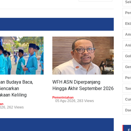
Sel
Pem
Ekb
Am
Ani
Gol
Ger
Pe
an Budaya Baca,
WFH ASN Diperpanjang
Gub
Gencarkan
Hingga Akhir September 2026
Pel
Ta
kaan Keliling
Di 
Pemerintahan
Cu
05 Agu 2026, 283 Views
an
Peme
026, 262 Views
05 
Da
F