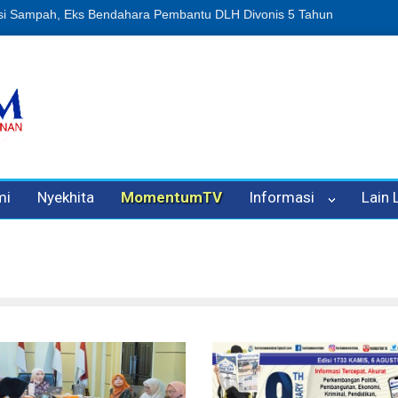
Dugaan Penipuan Oleh Oknum Kadis, Kuasa Hukum Pelapor Desak Pol
mi
Nyekhita
MomentumTV
Informasi
Lain