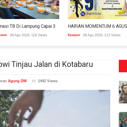
Estimasi TB Di Lampung Capai 30.745 Kasus, Pemprov Genjot Percepatan Penanganan
hatan
06 Agu 2026, 118 Views
Epapper
06 Agu 2026, 213 Views
owi Tinjau Jalan di Kotabaru
oran
Agung DW
1442 Views