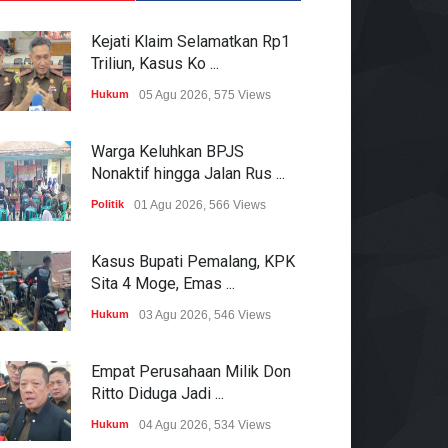
Kejati Klaim Selamatkan Rp1
Triliun, Kasus Ko ...
Hukum
05 Agu 2026, 575 Views
Warga Keluhkan BPJS
Nonaktif hingga Jalan Rus ...
Politik
01 Agu 2026, 566 Views
Kasus Bupati Pemalang, KPK
Sita 4 Moge, Emas ...
Hukum
03 Agu 2026, 546 Views
Empat Perusahaan Milik Don
Ritto Diduga Jadi ...
Hukum
04 Agu 2026, 534 Views