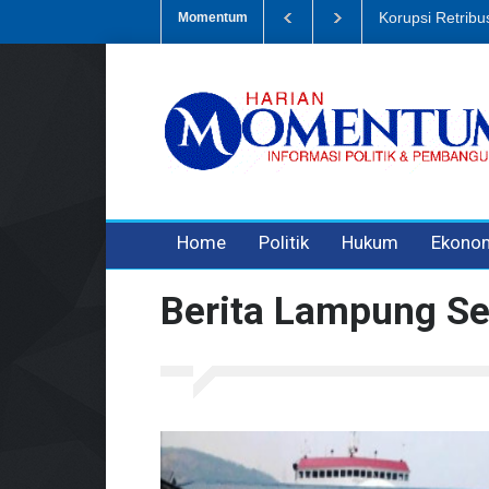
Dugaan Penipua
Momentum
3 years ago
3 years ago
Home
Politik
Hukum
Ekono
Berita Lampung Se