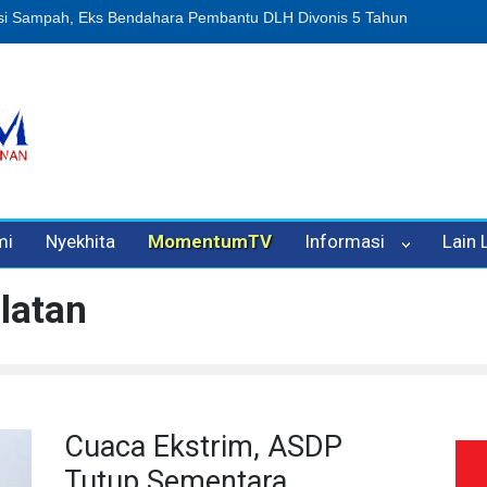
n Oleh Oknum Kadis, Kuasa Hukum Pelapor Desak Polisi Tetapkan P
mi
Nyekhita
MomentumTV
Informasi
Lain
latan
Cuaca Ekstrim, ASDP
Tutup Sementara