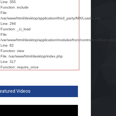
Line: 355
Function: include
File:
/var/www/html/desktop/application/third_party/MX/Loader.php
Line: 294
Function: _ci_load
File:
/var/www/html/desktop/application/modules/front/controllers/News.php
Line: 82
Function: view
File: /var/www/html/desktop/index.php
Line: 317
Function: require_once
eatured Videos