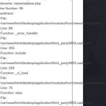
ilename: views/sidebar.php
ine Number: 86
acktrace:
File:
/var/www/html/desktop/application/modules/front/views/sidebar.php
Line: 86
Function: _error_handler
File:
/var/www/html/desktop/application/third_party/MX/Loader.php
Line: 355
Function: include
File:
/var/www/html/desktop/application/third_party/MX/Loader.php
Line: 294
Function: _ci_load
File:
/var/www/html/desktop/application/modules/front/views/content/berita.
Line: 75
Function: view
File:
/var/www/html/desktop/application/third_party/MX/Loader.php