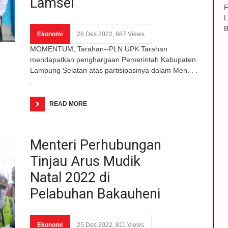
Lamsel
F
L
B
Ekonomi
26 Des 2022, 687 Views
MOMENTUM, Tarahan--PLN UPK Tarahan
mendapatkan penghargaan Pemerintah Kabupaten
Lampung Selatan atas partisipasinya dalam Men. . .
.
READ MORE
Menteri Perhubungan
Tinjau Arus Mudik
Natal 2022 di
Pelabuhan Bakauheni
Ekonomi
25 Des 2022, 811 Views