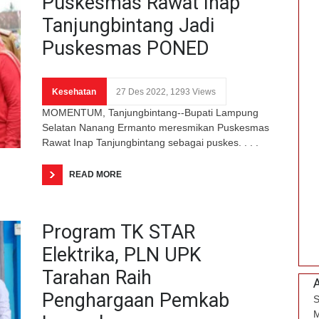
Puskesmas Rawat Inap
Tanjungbintang Jadi
Puskesmas PONED
Kesehatan
27 Des 2022, 1293 Views
MOMENTUM, Tanjungbintang--Bupati Lampung
Selatan Nanang Ermanto meresmikan Puskesmas
Rawat Inap Tanjungbintang sebagai puskes. . . .
READ MORE
Program TK STAR
Elektrika, PLN UPK
Tarahan Raih
Penghargaan Pemkab
S
M