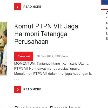
READ MORE
S
M
Komut PTPN VII: Jaga
F
Harmoni Tetangga
L
B
Perusahaan
Ekonomi
28 Des 2022, 890 Views
MOMENTUM, Tanjungbintang--Komisaris Utama
PTPN VII Nurhidayat mengapresiasi upaya
Manajemen PTPN VII dalam menjaga hubungan b.
. . .
READ MORE