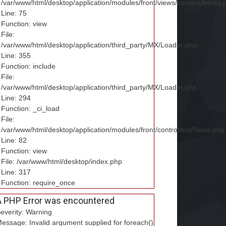
/var/www/html/desktop/application/modules/front/views/content/berita.
Line: 75
Function: view
File:
/var/www/html/desktop/application/third_party/MX/Loader.php
Line: 355
Function: include
File:
/var/www/html/desktop/application/third_party/MX/Loader.php
Line: 294
Function: _ci_load
File:
/var/www/html/desktop/application/modules/front/controllers/News.php
Line: 82
Function: view
File: /var/www/html/desktop/index.php
Line: 317
Function: require_once
A PHP Error was encountered
everity: Warning
essage: Invalid argument supplied for foreach()