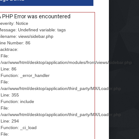
A PHP Error was encountered
everity: Notice
essage: Undefined variable: tags
ilename: views/sidebar.php
ine Number: 86
acktrace:
File:
/var/www/html/desktop/application/modules/front/views/sidebar.php
Line: 86
Function: _error_handler
File:
/var/www/html/desktop/application/third_party/MX/Loader.php
Line: 355
Function: include
File:
/var/www/html/desktop/application/third_party/MX/Loader.php
Line: 294
Function: _ci_load
File: