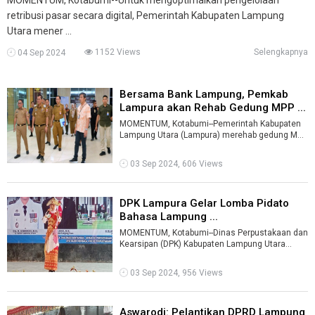
retribusi pasar secara digital, Pemerintah Kabupaten Lampung
Utara mener ...
1152 Views
Selengkapnya
04 Sep 2024
Bersama Bank Lampung, Pemkab
Lampura akan Rehab Gedung MPP ...
MOMENTUM, Kotabumi--Pemerintah Kabupaten
Lampung Utara (Lampura) merehab gedung Mal
Pelayanan Publik (MPP) yang saat ini mene ...
03 Sep 2024, 606 Views
DPK Lampura Gelar Lomba Pidato
Bahasa Lampung ...
MOMENTUM, Kotabumi--Dinas Perpustakaan dan
Kearsipan (DPK) Kabupaten Lampung Utara
(Lampura) menggelar Lomba Pidato Bahasa La
...
03 Sep 2024, 956 Views
Aswarodi: Pelantikan DPRD Lampung