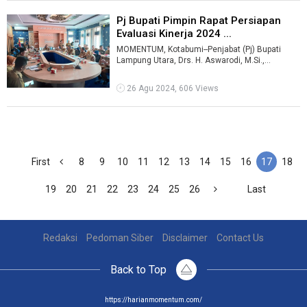
Pj Bupati Pimpin Rapat Persiapan
Evaluasi Kinerja 2024 ...
MOMENTUM, Kotabumi--Penjabat (Pj) Bupati
Lampung Utara, Drs. H. Aswarodi, M.Si.,
memimpin rapat persiapan evaluasi laporan Ki ...
26 Agu 2024, 606 Views
First
8
9
10
11
12
13
14
15
16
17
18
19
20
21
22
23
24
25
26
Last
Redaksi
Pedoman Siber
Disclaimer
Contact Us
Back to Top
https://harianmomentum.com/