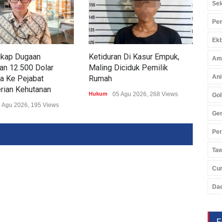
Sel
Pem
Ekb
kap Dugaan
Ketiduran Di Kasur Empuk,
Res
Am
an 12.500 Dolar
Maling Diciduk Pemilik
Way
Ani
a Ke Pejabat
Rumah
Pas
rian Kehutanan
Hukum
05 Agu 2026, 268 Views
Huk
Gol
 Agu 2026, 195 Views
Ger
Pe
Ta
Cu
Da
F