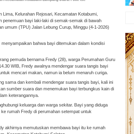
n Lima, Kelurahan Rejosari, Kecamatan Kotabumi,
 penemuan bayi laki-laki di semak-semak di bawah
n umum (TPU) Jalan Lebung Curup, Minggu (4-1-2026)
ria, menyampaikan bahwa bayi ditemukan dalam kondisi
seorang pemuda bernama Fredy (28), warga Perumahan Guru
l 14.30 WIB, Fredy awalnya mendengar suara tangis bayi
PU untuk mencari makan, namun ia belum menaruh curiga.
ng sama dan kembali mendengar suara tangis bayi, kali ini
ikan sumber suara dan menemukan bayi terbungkus kain di
dalam keterangannya.
ghubungi keluarga dan warga sekitar. Bayi yang diduga
wa ke rumah Fredy di perumahan setempat untuk
redy akhirnya memutuskan membawa bayi itu ke rumah