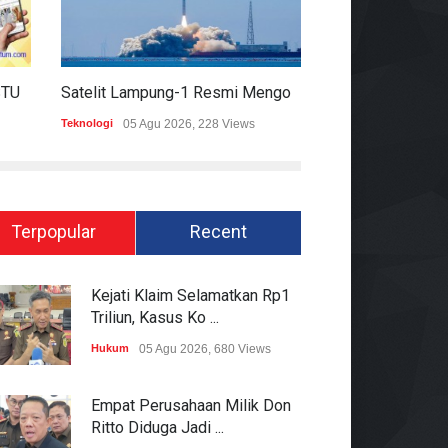
HARIAN MOMENTUM 6 AGUSTUS 2026
Satelit Lampung-1 Resmi Mengorbit, Lampung Masuki Era Pembangunan Berbasis Data
Teknologi
05 Agu 2026, 228 Views
Hukum
05 Agu 2026
Terpopular
Recent
Kejati Klaim Selamatkan Rp1
Triliun, Kasus Ko ...
Hukum
05 Agu 2026, 680 Views
Empat Perusahaan Milik Don
Ritto Diduga Jadi ...