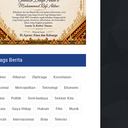
ags Berita
iner
Hiburan
Olahraga
Kesehatan
ional
Metropolitan
Teknologi
Ekonomi
tai
Politik
Seni-budaya
Sekitar Kita
ata
Gaya Hidup
Hukum
Film
Musik
erah
Internasional
Bola
Televisi