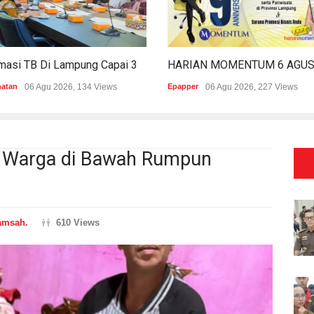
Estimasi TB Di Lampung Capai 30.745 Kasus, Pemprov Genjot Percepatan Penanganan
hatan
06 Agu 2026, 134 Views
Epapper
06 Agu 2026, 227 Views
an Warga di Bawah Rumpun
amsah.
610 Views