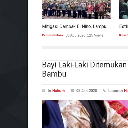
Mitigasi Dampak El Nino, Lampung Data Penggunaan Air Permukaan
Pemerintahan
06 Agu 2026, 125 Views
Kese
Bayi Laki-Laki Ditemuk
Bambu
In
Hukum
05 Jan 2026
Laporan
H