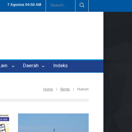
 P-21
Tembus Rp1,6 Triliun, Nilai Investasi di Lamteng Tertinggi di
7 Agustus
04:50 AM
 Lain
Daerah
Indeks
Home
Berita
Hukum