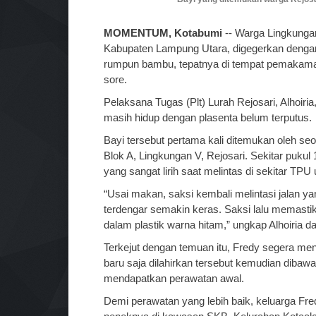
MOMENTUM, Kotabumi
-- Warga Lingkunga
Kabupaten Lampung Utara, digegerkan dengan
rumpun bambu, tepatnya di tempat pemakama
sore.
Pelaksana Tugas (Plt) Lurah Rejosari, Alhoi
masih hidup dengan plasenta belum terputus.
Bayi tersebut pertama kali ditemukan oleh 
Blok A, Lingkungan V, Rejosari. Sekitar puku
yang sangat lirih saat melintas di sekitar T
“Usai makan, saksi kembali melintasi jalan ya
terdengar semakin keras. Saksi lalu memast
dalam plastik warna hitam,” ungkap Alhoiria 
Terkejut dengan temuan itu, Fredy segera men
baru saja dilahirkan tersebut kemudian diba
mendapatkan perawatan awal.
Demi perawatan yang lebih baik, keluarga F