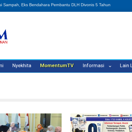
puan Oleh Oknum Kadis, Kuasa Hukum Pelapor Desak Polisi Tetapkan
mi
Nyekhita
MomentumTV
Informasi
Lain