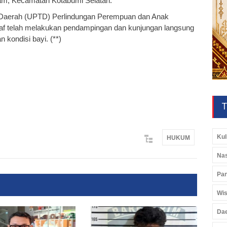
am, Kecamatan Kotabumi Selatan.
s Daerah (UPTD) Perlindungan Perempuan dan Anak
taf telah melakukan pendampingan dan kunjungan langsung
kondisi bayi. (**)
T
Kul
HUKUM
Nas
Pan
Wis
Da