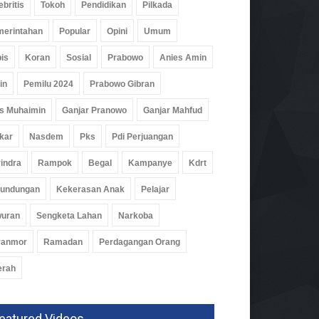
ebritis
Tokoh
Pendidikan
Pilkada
erintahan
Popular
Opini
Umum
is
Koran
Sosial
Prabowo
Anies Amin
mi Pimpin Polres
in
Pemilu 2024
Prabowo Gibran
kanan, AKBP Ramadhona
s Muhaimin
Ganjar Pranowo
Ganjar Mahfud
ang Alarm Internal
um
05 Agu 2026, 285 Views
kar
Nasdem
Pks
Pdi Perjuangan
indra
Rampok
Begal
Kampanye
Kdrt
rundungan
Kekerasan Anak
Pelajar
wuran
Sengketa Lahan
Narkoba
ranmor
Ramadan
Perdagangan Orang
erah
eatured Videos