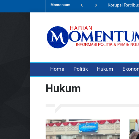
Sampah, Eks Bendahara Pembantu DLH Divonis 5 Tahun
Dugaan Peni
Momentum
3 years ago
3 years ago
3 years ago
Home
Politik
Hukum
Ekono
Hukum