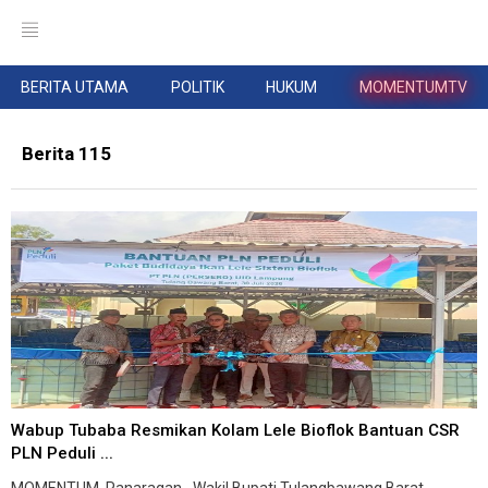
BERITA UTAMA
POLITIK
HUKUM
MOMENTUMTV
Berita 115
Wabup Tubaba Resmikan Kolam Lele Bioflok Bantuan CSR
PLN Peduli ...
MOMENTUM, Panaragan--Wakil Bupati Tulangbawang Barat