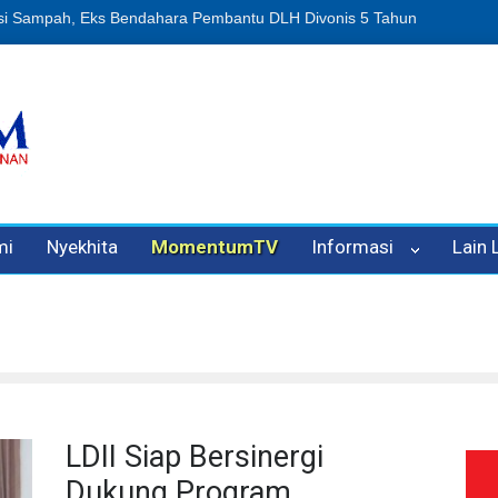
ampah, Eks Bendahara Pembantu DLH Divonis 5 Tahun
Dugaan Penip
mi
Nyekhita
MomentumTV
Informasi
Lain
LDII Siap Bersinergi
Dukung Program