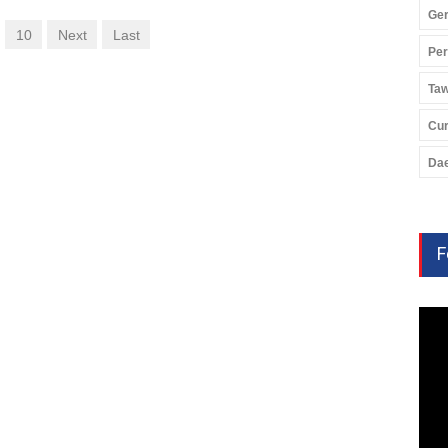
Ger
10
Next
Last
Pe
Ta
Cu
Da
F