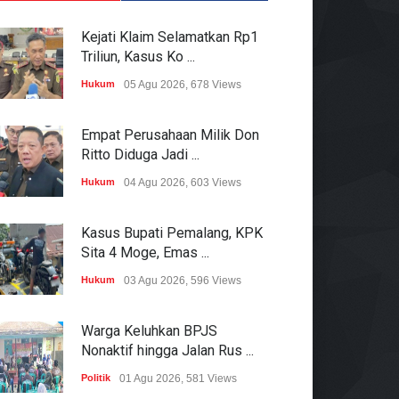
Kejati Klaim Selamatkan Rp1
Triliun, Kasus Ko ...
Hukum
05 Agu 2026, 678 Views
Empat Perusahaan Milik Don
Ritto Diduga Jadi ...
Hukum
04 Agu 2026, 603 Views
Kasus Bupati Pemalang, KPK
Sita 4 Moge, Emas ...
Hukum
03 Agu 2026, 596 Views
Warga Keluhkan BPJS
Nonaktif hingga Jalan Rus ...
Politik
01 Agu 2026, 581 Views