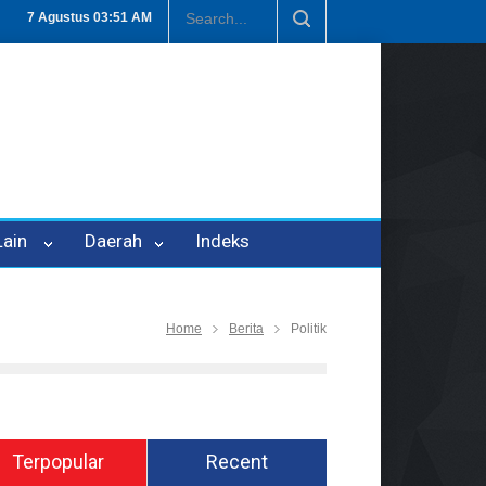
uan Oleh Oknum Kadis, Kuasa Hukum Pelapor Desak Polisi Tetapkan 
7 Agustus
03:51 AM
 Lain
Daerah
Indeks
Home
Berita
Politik
Terpopular
Recent