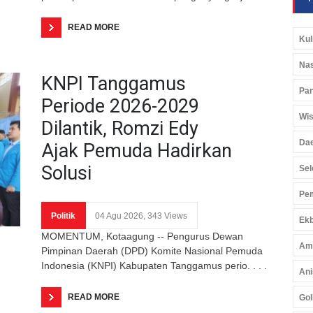
READ MORE
Kul
Nas
KNPI Tanggamus
Pan
Periode 2026-2029
Wis
Dilantik, Romzi Edy
Da
Ajak Pemuda Hadirkan
Solusi
Sel
Pem
Politik
04 Agu 2026, 343 Views
Ekb
MOMENTUM, Kotaagung -- Pengurus Dewan
Am
Pimpinan Daerah (DPD) Komite Nasional Pemuda
Indonesia (KNPI) Kabupaten Tanggamus perio. . . .
Ani
READ MORE
Gol