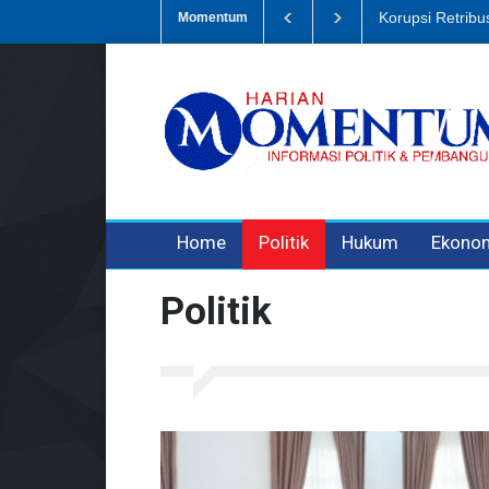
Korupsi Retribusi S
Momentum
3 years ago
3 years ago
3 years ago
Home
Politik
Hukum
Ekono
Politik