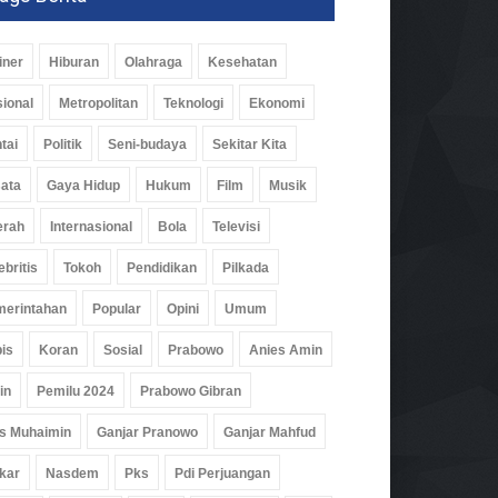
iner
Hiburan
Olahraga
Kesehatan
ional
Metropolitan
Teknologi
Ekonomi
tai
Politik
Seni-budaya
Sekitar Kita
ata
Gaya Hidup
Hukum
Film
Musik
erah
Internasional
Bola
Televisi
ebritis
Tokoh
Pendidikan
Pilkada
erintahan
Popular
Opini
Umum
is
Koran
Sosial
Prabowo
Anies Amin
in
Pemilu 2024
Prabowo Gibran
s Muhaimin
Ganjar Pranowo
Ganjar Mahfud
kar
Nasdem
Pks
Pdi Perjuangan