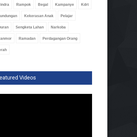
indra
Rampok
Begal
Kampanye
Kdrt
rundungan
Kekerasan Anak
Pelajar
wuran
Sengketa Lahan
Narkoba
ranmor
Ramadan
Perdagangan Orang
erah
eatured Videos