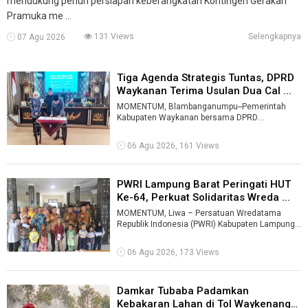
mendukung penuh persiapan keberangkatan Kontingen Gerakan
Pramuka me ...
131 Views
Selengkapnya
07 Agu 2026
Tiga Agenda Strategis Tuntas, DPRD
Waykanan Terima Usulan Dua Cal ...
MOMENTUM, Blambanganumpu--Pemerintah
Kabupaten Waykanan bersama DPRD
menuntaskan tiga agenda strategis dalam rapat
paripurna, ...
06 Agu 2026, 161 Views
PWRI Lampung Barat Peringati HUT
Ke-64, Perkuat Solidaritas Wreda ...
MOMENTUM, Liwa – Persatuan Wredatama
Republik Indonesia (PWRI) Kabupaten Lampung
Barat memperingati Hari Ulang Tahun (HUT) ...
06 Agu 2026, 173 Views
Damkar Tubaba Padamkan
Kebakaran Lahan di Tol Waykenanga