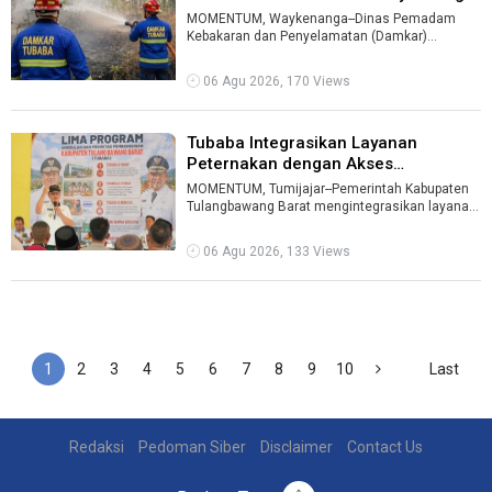
KM 203 ...
MOMENTUM, Waykenanga--Dinas Pemadam
Kebakaran dan Penyelamatan (Damkar)
Kabupaten Tulangbawang Barat (Tubaba)
berhasil memada ...
06 Agu 2026, 170 Views
Tubaba Integrasikan Layanan
Peternakan dengan Akses
Permodalan ...
MOMENTUM, Tumijajar--Pemerintah Kabupaten
Tulangbawang Barat mengintegrasikan layanan
peternakan, akses permodalan, bantuan s ...
06 Agu 2026, 133 Views
1
2
3
4
5
6
7
8
9
10
Last
Redaksi
Pedoman Siber
Disclaimer
Contact Us