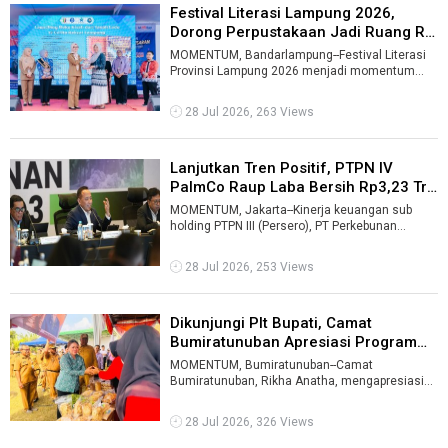
Festival Literasi Lampung 2026,
Dorong Perpustakaan Jadi Ruang Re
...
MOMENTUM, Bandarlampung--Festival Literasi
Provinsi Lampung 2026 menjadi momentum
memperkuat budaya membaca sekaligus
mendoro ...
28 Jul 2026, 263 Views
Lanjutkan Tren Positif, PTPN IV
PalmCo Raup Laba Bersih Rp3,23 Tr
...
MOMENTUM, Jakarta--Kinerja keuangan sub
holding PTPN III (Persero), PT Perkebunan
Nusantara IV PalmCo terus melesat dan menun
...
28 Jul 2026, 253 Views
Dikunjungi Plt Bupati, Camat
Bumiratunuban Apresiasi Program
Seki ...
MOMENTUM, Bumiratunuban--Camat
Bumiratunuban, Rikha Anatha, mengapresiasi
Pemerintah Kabupaten Lampung Tengah yang
menghadirk ...
28 Jul 2026, 326 Views