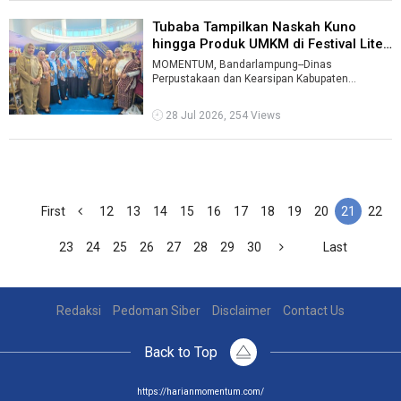
Tubaba Tampilkan Naskah Kuno
hingga Produk UMKM di Festival Liter
...
MOMENTUM, Bandarlampung--Dinas
Perpustakaan dan Kearsipan Kabupaten
Tulangbawang Barat (Tubaba) mempromosikan
kekayaan budaya ...
28 Jul 2026, 254 Views
First
12
13
14
15
16
17
18
19
20
21
22
23
24
25
26
27
28
29
30
Last
Redaksi
Pedoman Siber
Disclaimer
Contact Us
Back to Top
https://harianmomentum.com/