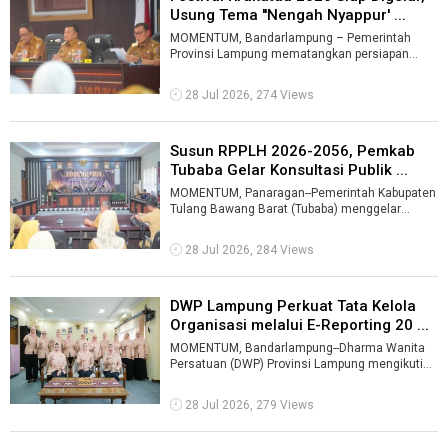
Usung Tema ''Nengah Nyappur' ...
MOMENTUM, Bandarlampung – Pemerintah
Provinsi Lampung mematangkan persiapan
pelaksanaan Festival Krakatau XXXV Tahun
2026 m ...
28 Jul 2026, 274 Views
Susun RPPLH 2026-2056, Pemkab
Tubaba Gelar Konsultasi Publik ...
MOMENTUM, Panaragan--Pemerintah Kabupaten
Tulang Bawang Barat (Tubaba) menggelar
Konsultasi Publik Rencana Perlindungan dan P
...
28 Jul 2026, 284 Views
DWP Lampung Perkuat Tata Kelola
Organisasi melalui E-Reporting 20 ...
MOMENTUM, Bandarlampung--Dharma Wanita
Persatuan (DWP) Provinsi Lampung mengikuti
Sosialisasi E-Reporting Tahun 2026 yang dig ...
28 Jul 2026, 279 Views