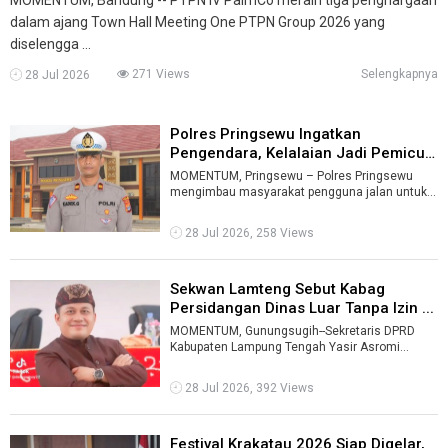
dalam ajang Town Hall Meeting One PTPN Group 2026 yang
diselengga ...
271 Views
Selengkapnya
28 Jul 2026
Polres Pringsewu Ingatkan
Pengendara, Kelalaian Jadi Pemicu
Utama ...
MOMENTUM, Pringsewu – Polres Pringsewu
mengimbau masyarakat pengguna jalan untuk
meningkatkan disiplin dan kepatuhan terhad ...
28 Jul 2026, 258 Views
Sekwan Lamteng Sebut Kabag
Persidangan Dinas Luar Tanpa Izin ...
MOMENTUM, Gunungsugih--Sekretaris DPRD
Kabupaten Lampung Tengah Yasir Asromi
menyatakan akan menahan pembayaran uang
perjalan ...
28 Jul 2026, 392 Views
Festival Krakatau 2026 Siap Digelar,