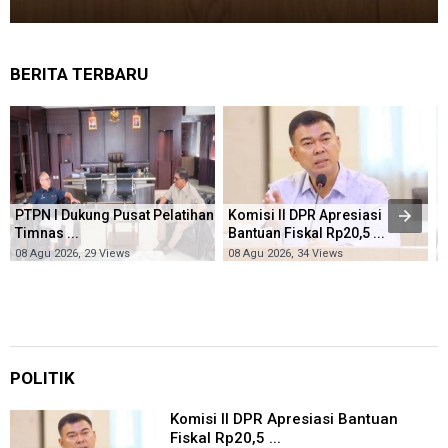
BERITA TERBARU
PTPN I Dukung Pusat Pelatihan
Komisi II DPR Apresiasi
Timnas ...
Bantuan Fiskal Rp20,5 ...
R
08 Agu 2026, 29 Views
08 Agu 2026, 34 Views
0
POLITIK
Komisi II DPR Apresiasi Bantuan
Fiskal Rp20,5 ...