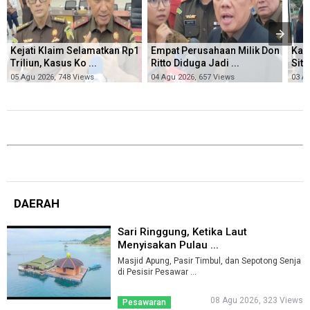
Kejati Klaim Selamatkan Rp1
Empat Perusahaan Milik Don
Kas
Triliun, Kasus Ko ...
Ritto Diduga Jadi ...
Sita
05 Agu 2026, 748 Views
04 Agu 2026, 657 Views
03 A
DAERAH
Sari Ringgung, Ketika Laut
Menyisakan Pulau ...
Masjid Apung, Pasir Timbul, dan Sepotong Senja
di Pesisir Pesawar ...
08 Agu 2026, 323 Views
Pesawaran