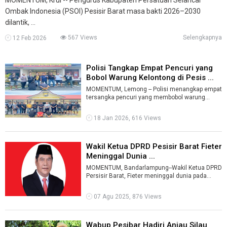
Ombak Indonesia (PSOI) Pesisir Barat masa bakti 2026–2030
dilantik, ...
567 Views
Selengkapnya
12 Feb 2026
Polisi Tangkap Empat Pencuri yang
Bobol Warung Kelontong di Pesis ...
MOMENTUM, Lemong -- Polisi menangkap empat
tersangka pencuri yang membobol warung
kelontong di Kecamatan Lemong, Kabupaten Pe
...
18 Jan 2026, 616 Views
Wakil Ketua DPRD Pesisir Barat Fieter
Meninggal Dunia ...
MOMENTUM, Bandarlampung--Wakil Ketua DPRD
Persisir Barat, Fieter meninggal dunia pada
Kamis, 7 Agustus 2025 sekitar pukul 01. ...
07 Agu 2025, 876 Views
Wabup Pesibar Hadiri Anjau Silau