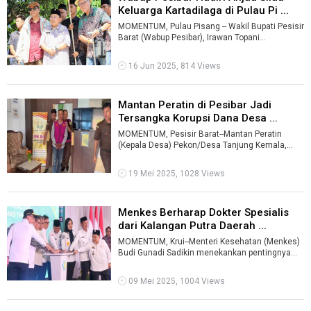
Keluarga Kartadilaga di Pulau Pi ...
MOMENTUM, Pulau Pisang -- Wakil Bupati Pesisir
Barat (Wabup Pesibar), Irawan Topani
menghadiri Anjau Silau Keluarga Besar Kar ...
16 Jun 2025, 814 Views
Mantan Peratin di Pesibar Jadi
Tersangka Korupsi Dana Desa ...
MOMENTUM, Pesisir Barat--Mantan Peratin
(Kepala Desa) Pekon/Desa Tanjung Kemala,
Kecamatan Bangkunat, Kabupaten Pesisir Barat
...
19 Mei 2025, 1028 Views
Menkes Berharap Dokter Spesialis
dari Kalangan Putra Daerah ...
MOMENTUM, Krui--Menteri Kesehatan (Menkes)
Budi Gunadi Sadikin menekankan pentingnya
keberadaan tenaga medis yang memadai di ...
09 Mei 2025, 1004 Views