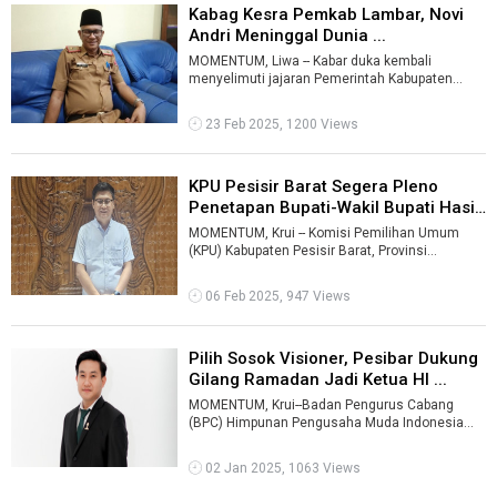
Kabag Kesra Pemkab Lambar, Novi
Andri Meninggal Dunia ...
MOMENTUM, Liwa -- Kabar duka kembali
menyelimuti jajaran Pemerintah Kabupaten
Lampung Barat (Lambar) pada awal 2025.
Kepala B ...
23 Feb 2025, 1200 Views
KPU Pesisir Barat Segera Pleno
Penetapan Bupati-Wakil Bupati Hasi
...
MOMENTUM, Krui -- Komisi Pemilihan Umum
(KPU) Kabupaten Pesisir Barat, Provinsi
Lampung telah menjadwal rapat pleno
penetapan ...
06 Feb 2025, 947 Views
Pilih Sosok Visioner, Pesibar Dukung
Gilang Ramadan Jadi Ketua HI ...
MOMENTUM, Krui--Badan Pengurus Cabang
(BPC) Himpunan Pengusaha Muda Indonesia
(HIPMI) Kabupaten Pesisir Barat (Pesibar) ...
02 Jan 2025, 1063 Views