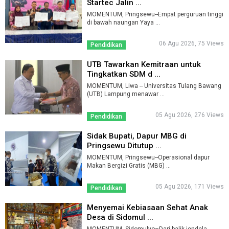
Startec Jalin ...
MOMENTUM, Pringsewu--Empat perguruan tinggi
di bawah naungan Yaya ...
06 Agu 2026, 75 Views
Pendidikan
UTB Tawarkan Kemitraan untuk
Tingkatkan SDM d ...
MOMENTUM, Liwa -- Universitas Tulang Bawang
(UTB) Lampung menawar ...
05 Agu 2026, 276 Views
Pendidikan
Sidak Bupati, Dapur MBG di
Pringsewu Ditutup ...
MOMENTUM, Pringsewu--Operasional dapur
Makan Bergizi Gratis (MBG) ...
05 Agu 2026, 171 Views
Pendidikan
Menyemai Kebiasaan Sehat Anak
Desa di Sidomul ...