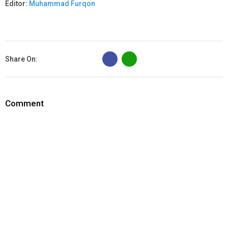
Editor:
Muhammad Furqon
B
Share On:
Comment