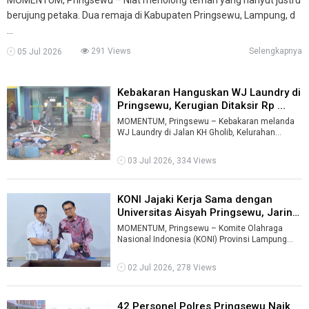
berujung petaka. Dua remaja di Kabupaten Pringsewu, Lampung, d
...
291 Views
Selengkapnya
05 Jul 2026
Kebakaran Hanguskan WJ Laundry di
Pringsewu, Kerugian Ditaksir Rp ...
MOMENTUM, Pringsewu – Kebakaran melanda
WJ Laundry di Jalan KH Gholib, Kelurahan
Pringsewu Barat, Kabupaten Pringsewu, Juma ...
03 Jul 2026, 334 Views
KONI Jajaki Kerja Sama dengan
Universitas Aisyah Pringsewu, Jarin
...
MOMENTUM, Pringsewu – Komite Olahraga
Nasional Indonesia (KONI) Provinsi Lampung
menjajaki kerja sama dengan Universitas Ai ...
02 Jul 2026, 278 Views
42 Personel Polres Pringsewu Naik