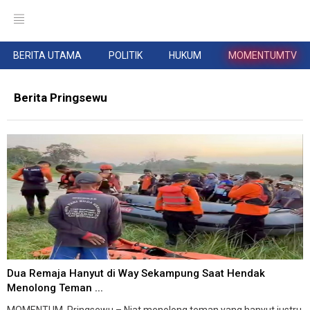
BERITA UTAMA
POLITIK
HUKUM
MOMENTUMTV
Berita Pringsewu
Dua Remaja Hanyut di Way Sekampung Saat Hendak
Menolong Teman ...
MOMENTUM, Pringsewu – Niat menolong teman yang hanyut justru