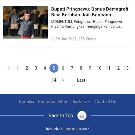
Bupati Pringsewu: Bonus Demografi
Bisa Berubah Jadi Bencana ...
MOMENTUM, Pringsewu--Bupati Pringsewu
Riyanto Pamungkas mengingatkan bonus
demografi yang saat ini dimiliki Indonesia dapat
b ...
29 Jun 2026, 235 Views
1
2
3
4
5
6
7
8
9
10
11
12
13
14
Last
Redaksi
Pedoman Siber
Disclaimer
Contact Us
Back to Top
https://harianmomentum.com/