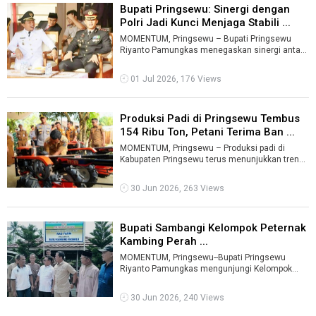
Bupati Pringsewu: Sinergi dengan
Polri Jadi Kunci Menjaga Stabili ...
MOMENTUM, Pringsewu – Bupati Pringsewu
Riyanto Pamungkas menegaskan sinergi antara
Pemerintah Kabupaten Pringsewu dan Polri ...
01 Jul 2026, 176 Views
Produksi Padi di Pringsewu Tembus
154 Ribu Ton, Petani Terima Ban ...
MOMENTUM, Pringsewu – Produksi padi di
Kabupaten Pringsewu terus menunjukkan tren
meningkat dalam tiga tahun terakhir. ...
30 Jun 2026, 263 Views
Bupati Sambangi Kelompok Peternak
Kambing Perah ...
MOMENTUM, Pringsewu--Bupati Pringsewu
Riyanto Pamungkas mengunjungi Kelompok
Peternak Kambing Perah di wilayah Kecamatan
Suko ...
30 Jun 2026, 240 Views