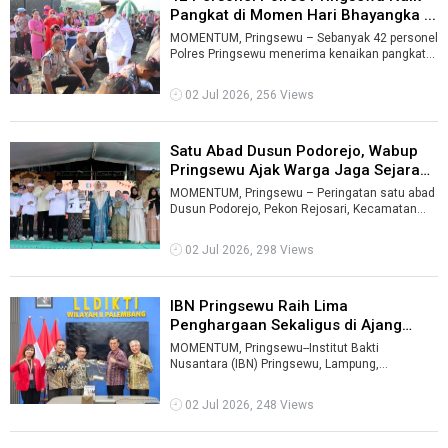
Pangkat di Momen Hari Bhayangka ...
MOMENTUM, Pringsewu – Sebanyak 42 personel
Polres Pringsewu menerima kenaikan pangkat
bertepatan dengan peringatan Hari Bha ...
02 Jul 2026, 256 Views
Satu Abad Dusun Podorejo, Wabup
Pringsewu Ajak Warga Jaga Sejarah
...
MOMENTUM, Pringsewu – Peringatan satu abad
Dusun Podorejo, Pekon Rejosari, Kecamatan
Pringsewu, menjadi momentum bagi masya ...
02 Jul 2026, 298 Views
IBN Pringsewu Raih Lima
Penghargaan Sekaligus di Ajang
LLDIKTI Wi ...
MOMENTUM, Pringsewu--Institut Bakti
Nusantara (IBN) Pringsewu, Lampung,
memboyong lima penghargaan sekaligus dalam
Rapat Kerj ...
02 Jul 2026, 248 Views