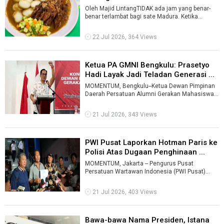
Oleh Majid LintangTIDAK ada jam yang benar-
benar terlambat bagi sate Madura. Ketika
warung makan lain mulai merapikan kursi, ...
22 Jul 2026, 364 Views
Ketua PA GMNI Bengkulu: Prasetyo
Hadi Layak Jadi Teladan Generasi ...
MOMENTUM, Bengkulu--Ketua Dewan Pimpinan
Daerah Persatuan Alumni Gerakan Mahasiswa
Nasional Indonesia (PA GMNI) Provinsi Beng ...
21 Jul 2026, 343 Views
PWI Pusat Laporkan Hotman Paris ke
Polisi Atas Dugaan Penghinaan ...
MOMENTUM, Jakarta -- Pengurus Pusat
Persatuan Wartawan Indonesia (PWI Pusat)
resmi melaporkan advokat Hotman Paris
Hutapea ke ...
21 Jul 2026, 403 Views
Bawa-bawa Nama Presiden, Istana