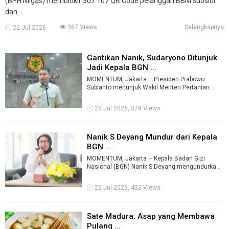
(BPH Migas) memblokir 307.107 QR Code pelanggan BBM subsidi
dan ...
367 Views
Selengkapnya
22 Jul 2026
Gantikan Nanik, Sudaryono Ditunjuk
Jadi Kepala BGN ...
MOMENTUM, Jakarta – Presiden Prabowo
Subianto menunjuk Wakil Menteri Pertanian
(Wamentan) Sudaryono sebagai Kepala Badan
Gi ...
22 Jul 2026, 378 Views
Nanik S Deyang Mundur dari Kepala
BGN ...
MOMENTUM, Jakarta – Kepala Badan Gizi
Nasional (BGN) Nanik S Deyang mengundurkan
diri dari jabatannya setelah berpamitan ke ...
22 Jul 2026, 432 Views
Sate Madura: Asap yang Membawa
Pulang ...