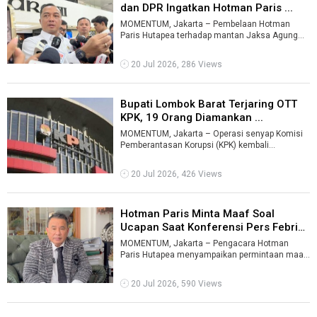
dan DPR Ingatkan Hotman Paris ...
MOMENTUM, Jakarta – Pembelaan Hotman
Paris Hutapea terhadap mantan Jaksa Agung
Muda Tindak Pidana Khusus (Jampidsus) Febrie
...
20 Jul 2026, 286 Views
Bupati Lombok Barat Terjaring OTT
KPK, 19 Orang Diamankan ...
MOMENTUM, Jakarta – Operasi senyap Komisi
Pemberantasan Korupsi (KPK) kembali
menyasar kepala daerah. Bupati Lombok Barat L
...
20 Jul 2026, 426 Views
Hotman Paris Minta Maaf Soal
Ucapan Saat Konferensi Pers Febrie
A ...
MOMENTUM, Jakarta – Pengacara Hotman
Paris Hutapea menyampaikan permintaan maaf
kepada wartawan dan seluruh organisasi wart ...
20 Jul 2026, 590 Views