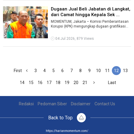
Dugaan Jual Beli Jabatan di Langkat,
dari Camat hingga Kepala Sek ...
MOMENTUM, Jakarta – Komisi Pemberantasan
Korupsi (KPK) mengungkap dugaan gratifikasi
sekitar Rp3,5 miliar yang diduga berka ...
04 Jul 2026, 879 Views
First
3
4
5
6
7
8
9
10
11
12
13
14
15
16
17
18
19
20
21
Last
Redaksi
Pedoman Siber
Disclaimer
Contact Us
Back to Top
https://harianmomentum.com/