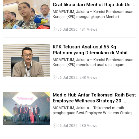
Gratifikasi dari Menhut Raja Juli Us ...
MOMENTUM, Jakarta – Komisi Pemberantasan
Korupsi (KPK) mengungkapkan Menteri
Kehutanan Raja Juli Antoni telah melaporkan pe
...
06 Jul 2026, 431 Views
KPK Telusuri Asal-usul 55 Kg
Platinum yang Ditemukan di Mobil
Bup ...
MOMENTUM, Jakarta – Komisi Pemberantasan
Korupsi (KPK) menelusuri asal-usul logam
platinum seberat 55 kilogram yang ditemuk ...
06 Jul 2026, 248 Views
Medic Hub Antar Telkomsel Raih Best
Employee Wellness Strategy 20 ...
MOMENTUM, Jakarta – Telkomsel meraih
penghargaan Best Employee Wellness Strategy
dalam ajang Employee Experience Awards 202
...
06 Jul 2026, 280 Views