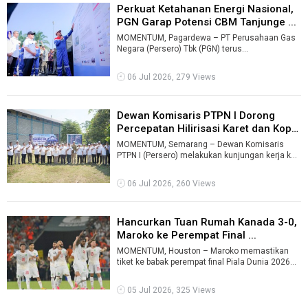
Perkuat Ketahanan Energi Nasional,
PGN Garap Potensi CBM Tanjunge ...
MOMENTUM, Pagardewa – PT Perusahaan Gas
Negara (Persero) Tbk (PGN) terus
mengembangkan sumber pasokan gas
nonkonvensional s ...
06 Jul 2026, 279 Views
Dewan Komisaris PTPN I Dorong
Percepatan Hilirisasi Karet dan Kop
...
MOMENTUM, Semarang – Dewan Komisaris
PTPN I (Persero) melakukan kunjungan kerja ke
Regional 3 Jawa Tengah untuk memastikan ...
06 Jul 2026, 260 Views
Hancurkan Tuan Rumah Kanada 3-0,
Maroko ke Perempat Final ...
MOMENTUM, Houston – Maroko memastikan
tiket ke babak perempat final Piala Dunia 2026
usai menaklukkan tuan rumah Kanada den ...
05 Jul 2026, 325 Views