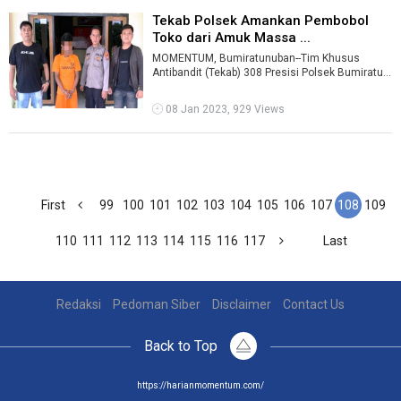
Tekab Polsek Amankan Pembobol
Toko dari Amuk Massa ...
MOMENTUM, Bumiratunuban--Tim Khusus
Antibandit (Tekab) 308 Presisi Polsek Bumiratu
Nuban Polres Lampung Tengah, mengamankan
s ...
08 Jan 2023, 929 Views
First
99
100
101
102
103
104
105
106
107
108
109
110
111
112
113
114
115
116
117
Last
Redaksi
Pedoman Siber
Disclaimer
Contact Us
Back to Top
https://harianmomentum.com/