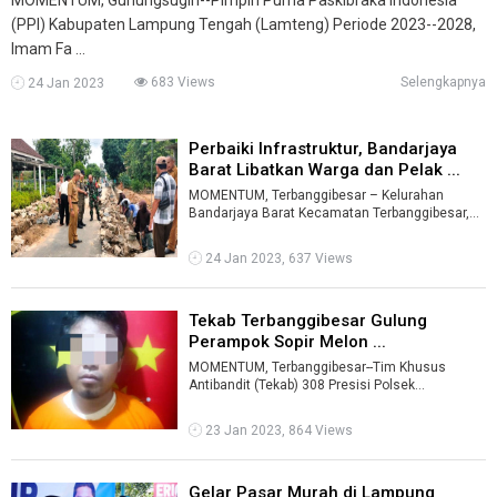
(PPI) Kabupaten Lampung Tengah (Lamteng) Periode 2023--2028,
Imam Fa ...
683 Views
Selengkapnya
24 Jan 2023
Perbaiki Infrastruktur, Bandarjaya
Barat Libatkan Warga dan Pelak ...
MOMENTUM, Terbanggibesar – Kelurahan
Bandarjaya Barat Kecamatan Terbanggibesar,
Lampung Tengah (Lamteng) saat ini fokus mel
...
24 Jan 2023, 637 Views
Tekab Terbanggibesar Gulung
Perampok Sopir Melon ...
MOMENTUM, Terbanggibesar--Tim Khusus
Antibandit (Tekab) 308 Presisi Polsek
Terbanggibesar berhasil menggulung pelaku
pencuria ...
23 Jan 2023, 864 Views
Gelar Pasar Murah di Lampung