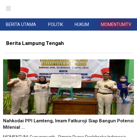
BERITA UTAMA
POLITIK
HUKUM
MOMENTUMTV
Berita Lampung Tengah
Nahkodai PPI Lamteng, Imam Fatkuroji Siap Bangun Potensi
Milenial ...
MOMENTUM, Gunungsugih--Pimpin Purna Paskibraka Indonesia