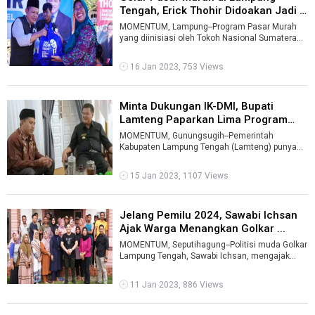
Tengah, Erick Thohir Didoakan Jadi P
...
MOMENTUM, Lampung--Program Pasar Murah
yang diinisiasi oleh Tokoh Nasional Sumatera
Bagian Selatan (Sumbagsel) Erick Thohir d ...
16 Jan 2023, 753 Views
Minta Dukungan IK-DMI, Bupati
Lamteng Paparkan Lima Program
Unggu ...
MOMENTUM, Gunungsugih--Pemerintah
Kabupaten Lampung Tengah (Lamteng) punya
lima program unggulan untu memacu
percepatan pemba ...
15 Jan 2023, 1107 Views
Jelang Pemilu 2024, Sawabi Ichsan
Ajak Warga Menangkan Golkar ...
MOMENTUM, Seputihagung--Politisi muda Golkar
Lampung Tengah, Sawabi Ichsan, mengajak
warga untuk memenangkan partai berlamban ...
11 Jan 2023, 886 Views