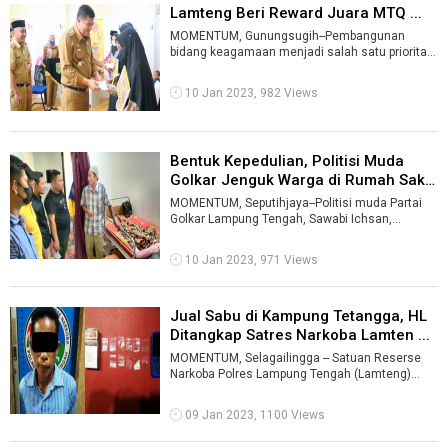
Lamteng Beri Reward Juara MTQ ...
MOMENTUM, Gunungsugih--Pembangunan
bidang keagamaan menjadi salah satu prioritas
program kerja Pemkab Lampung Tengah
(Lamteng ...
10 Jan 2023, 982 Views
Bentuk Kepedulian, Politisi Muda
Golkar Jenguk Warga di Rumah Sak
...
MOMENTUM, Seputihjaya--Politisi muda Partai
Golkar Lampung Tengah, Sawabi Ichsan,
menjenguk seorang warga asal Kecamatan
Sepu ...
10 Jan 2023, 971 Views
Jual Sabu di Kampung Tetangga, HL
Ditangkap Satres Narkoba Lamten ...
MOMENTUM, Selagailingga -- Satuan Reserse
Narkoba Polres Lampung Tengah (Lamteng)
meringkus seorang warga karena diduga menja
...
09 Jan 2023, 1100 Views