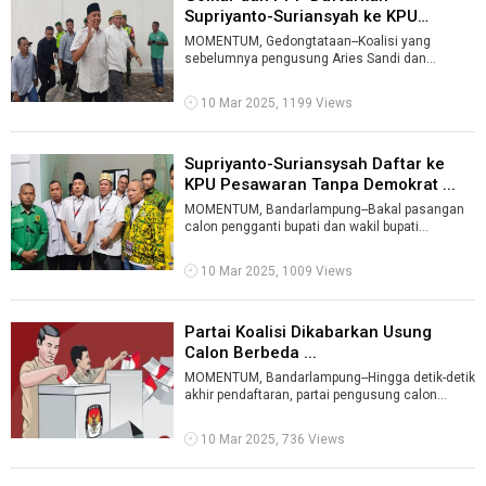
Supriyanto-Suriansyah ke KPU
Pesawaran ...
MOMENTUM, Gedongtataan--Koalisi yang
sebelumnya pengusung Aries Sandi dan
Supriyanto di Pilkada Pesawaran pada 2024,
tampakny ...
10 Mar 2025, 1199 Views
Supriyanto-Suriansysah Daftar ke
KPU Pesawaran Tanpa Demokrat ...
MOMENTUM, Bandarlampung--Bakal pasangan
calon pengganti bupati dan wakil bupati
Pesawaran paska putusan Mahkamah
Konstitusi ( ...
10 Mar 2025, 1009 Views
Partai Koalisi Dikabarkan Usung
Calon Berbeda ...
MOMENTUM, Bandarlampung--Hingga detik-detik
akhir pendaftaran, partai pengusung calon
bupati pengganti dalam pemungutan suara ...
10 Mar 2025, 736 Views