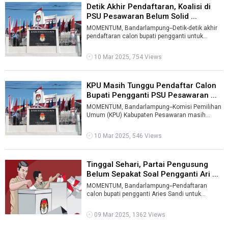
Detik Akhir Pendaftaran, Koalisi di
PSU Pesawaran Belum Solid ...
MOMENTUM, Bandarlampung--Detik-detik akhir
pendaftaran calon bupati pengganti untuk
pemungutan suara ulang (PSU) di Pilkada K ...
10 Mar 2025, 754 Views
KPU Masih Tunggu Pendaftar Calon
Bupati Pengganti PSU Pesawaran ...
MOMENTUM, Bandarlampung--Komisi Pemilihan
Umum (KPU) Kabupaten Pesawaran masih
menunggu pendaftar calon bupati pengganti dan
...
10 Mar 2025, 546 Views
Tinggal Sehari, Partai Pengusung
Belum Sepakat Soal Pengganti Ari ...
MOMENTUM, Bandarlampung--Pendaftaran
calon bupati pengganti Aries Sandi untuk
pemilihan suara ulang (PSU) di Pilkada Kabupate
...
09 Mar 2025, 1362 Views