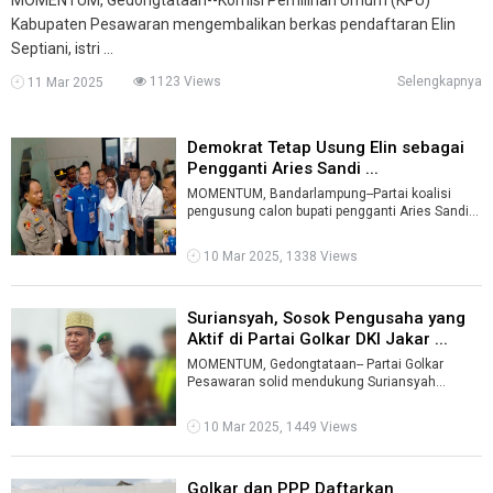
Kabupaten Pesawaran mengembalikan berkas pendaftaran Elin
Septiani, istri ...
1123 Views
Selengkapnya
11 Mar 2025
Demokrat Tetap Usung Elin sebagai
Pengganti Aries Sandi ...
MOMENTUM, Bandarlampung--Partai koalisi
pengusung calon bupati pengganti Aries Sandi
yang didiskualifikasi Mahkamah Konstitus ...
10 Mar 2025, 1338 Views
Suriansyah, Sosok Pengusaha yang
Aktif di Partai Golkar DKI Jakar ...
MOMENTUM, Gedongtataan-- Partai Golkar
Pesawaran solid mendukung Suriansyah
Rhalieb sebagai calon wakil bupati mendampingi
Su ...
10 Mar 2025, 1449 Views
Golkar dan PPP Daftarkan