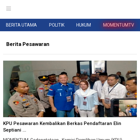
BERITA UTAMA
POLITIK
HUKUM
MOMENTUMTV
Berita Pesawaran
KPU Pesawaran Kembalikan Berkas Pendaftaran Elin
Septiani ...
MOMENTUM, Gedongtataan--Komisi Pemilihan Umum (KPU)