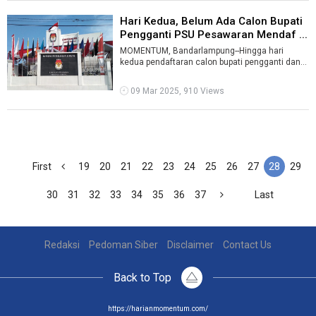
Hari Kedua, Belum Ada Calon Bupati
Pengganti PSU Pesawaran Mendaf ...
MOMENTUM, Bandarlampung--Hingga hari
kedua pendaftaran calon bupati pengganti dan
wakil bupati untuk PSU Pilkada Pesawaran, K ...
09 Mar 2025, 910 Views
First
19
20
21
22
23
24
25
26
27
28
29
30
31
32
33
34
35
36
37
Last
Redaksi
Pedoman Siber
Disclaimer
Contact Us
Back to Top
https://harianmomentum.com/