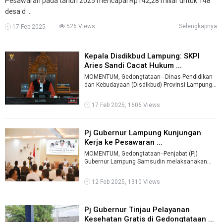
Pesawaran pada tahun 2025 mencapai Rp142,28 miliar untuk 148
desa d ...
526 Views
Selengkapnya
17 Feb 2025
Kepala Disdikbud Lampung: SKPI
Aries Sandi Cacat Hukum ...
MOMENTUM, Gedongtataan-- Dinas Pendidikan
dan Kebudayaan (Disdikbud) Provinsi Lampung
menyatakan, Surat Keterangan Pengganti ...
17 Feb 2025, 1606 Views
Pj Gubernur Lampung Kunjungan
Kerja ke Pesawaran ...
MOMENTUM, Gedongtataan--Penjabat (Pj)
Gubernur Lampung Samsudin melaksanakan
kunjungan kerja sekaligus silaturahmi ke
Kabupa ...
12 Feb 2025, 1310 Views
Pj Gubernur Tinjau Pelayanan
Kesehatan Gratis di Gedongtataan ...