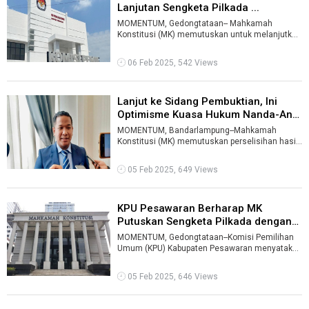
Lanjutan Sengketa Pilkada ...
MOMENTUM, Gedongtataan-- Mahkamah
Konstitusi (MK) memutuskan untuk melanjutkan
persidangan sengketa Perselisihan Hasil Pemili
...
06 Feb 2025, 542 Views
Lanjut ke Sidang Pembuktian, Ini
Optimisme Kuasa Hukum Nanda-Anto
...
MOMENTUM, Bandarlampung--Mahkamah
Konstitusi (MK) memutuskan perselisihan hasil
pemilihan umum (PHPU) kepala daerah
Kabupaten ...
05 Feb 2025, 649 Views
KPU Pesawaran Berharap MK
Putuskan Sengketa Pilkada dengan
Adil ...
MOMENTUM, Gedongtataan--Komisi Pemilihan
Umum (KPU) Kabupaten Pesawaran menyatakan
menghormati keputusan hakim Mahkamah
Konst ...
05 Feb 2025, 646 Views