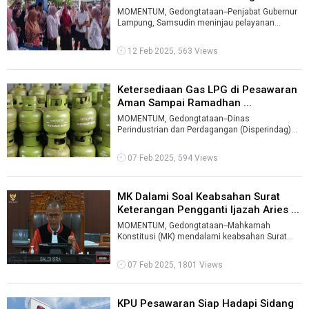
MOMENTUM, Gedongtataan--Penjabat Gubernur
Lampung, Samsudin meninjau pelayanan
kesehatan gratis di Puskesmas Gedongtataan,
Ka ...
12 Feb 2025, 563 Views
Ketersediaan Gas LPG di Pesawaran
Aman Sampai Ramadhan ...
MOMENTUM, Gedongtataan--Dinas
Perindustrian dan Perdagangan (Disperindag)
Kabupaten Pesawaran, menyatakan,
ketersedian gas LP ...
07 Feb 2025, 594 Views
MK Dalami Soal Keabsahan Surat
Keterangan Pengganti Ijazah Aries ...
MOMENTUM, Gedongtataan--Mahkamah
Konstitusi (MK) mendalami keabsahan Surat
Keterangan Pengganti Ijazah (SKPI) yang dipakai
Ca ...
07 Feb 2025, 1801 Views
KPU Pesawaran Siap Hadapi Sidang