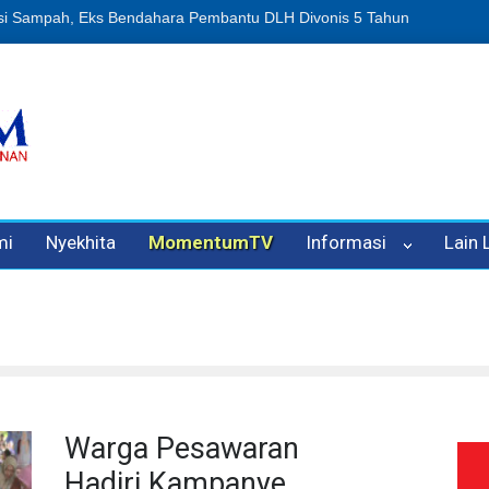
n Oleh Oknum Kadis, Kuasa Hukum Pelapor Desak Polisi Tetapkan P
mi
Nyekhita
MomentumTV
Informasi
Lain
Warga Pesawaran
Hadiri Kampanye