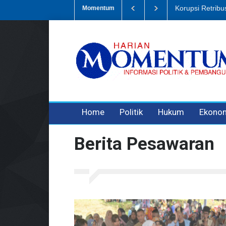
Dugaan Penipua
Momentum
3 years ago
3 years ago
Home
Politik
Hukum
Ekono
Berita Pesawaran