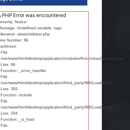
A PHP Error was encountered
everity: Notice
essage: Undefined variable: tags
ilename: views/sidebar.php
ine Number: 86
acktrace:
File:
/var/www/html/desktop/application/modules/front/views/sidebar.php
Line: 86
Function: _error_handler
File:
/var/www/html/desktop/application/third_party/MX/Loader.php
Line: 355
Function: include
File:
/var/www/html/desktop/application/third_party/MX/Loader.php
Line: 294
Function: _ci_load
File: