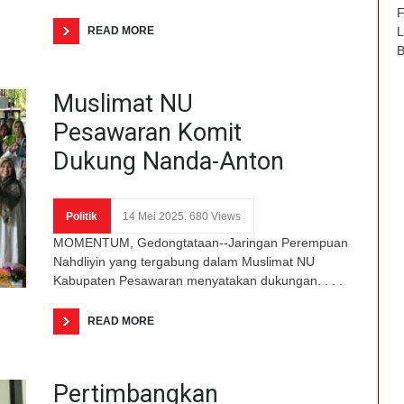
F
READ MORE
L
B
Muslimat NU
Pesawaran Komit
Dukung Nanda-Anton
Politik
14 Mei 2025, 680 Views
MOMENTUM, Gedongtataan--Jaringan Perempuan
Nahdliyin yang tergabung dalam Muslimat NU
Kabupaten Pesawaran menyatakan dukungan. . . .
READ MORE
Pertimbangkan