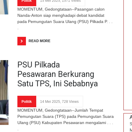
Politik
15 Mei 2025, 1571 Views
MOMENTUM, Gedongtataan--Pasangan calon
Nanda-Anton siap menghadapi debat kandidat
pada Pemungutan Suara Ulang (PSU) Pilkada P. . .
.
READ MORE
PSU Pilkada
Pesawaran Berkurang
Satu TPS, Ini Sebabnya
Politik
14 Mei 2025, 728 Views
MOMENTUM, Gedongtataan--Jumlah Tempat
Pemungutan Suara (TPS) pada Pemungutan Suara
Ulang (PSU) Kabupaten Pesawaran mengalami . . .
S
.
M