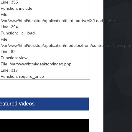
Line: 355
Function: include
File:
/var/www/html/desktop/application/third_party/MX/Loader.php
Line: 294
Function: _ci_load
File:
/var/www/html/desktop/application/modules/front/controllers/News.php
Line: 82
Function: view
File: /var/www/html/desktop/index.php
Line: 317
Function: require_once
eatured Videos