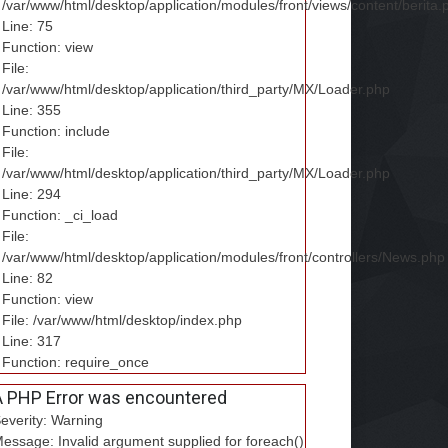
/var/www/html/desktop/application/modules/front/views/content/berita.
Line: 75
Function: view
File:
/var/www/html/desktop/application/third_party/MX/Loader.php
Line: 355
Function: include
File:
/var/www/html/desktop/application/third_party/MX/Loader.php
Line: 294
Function: _ci_load
File:
/var/www/html/desktop/application/modules/front/controllers/News.php
Line: 82
Function: view
File: /var/www/html/desktop/index.php
Line: 317
Function: require_once
A PHP Error was encountered
everity: Warning
essage: Invalid argument supplied for foreach()