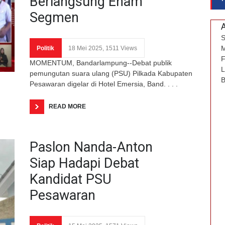
Berlangsung Enam
Segmen
S
M
Politik
18 Mei 2025, 1511 Views
F
MOMENTUM, Bandarlampung--Debat publik
L
pemungutan suara ulang (PSU) Pilkada Kabupaten
B
Pesawaran digelar di Hotel Emersia, Band. . . .
READ MORE
Paslon Nanda-Anton
Siap Hadapi Debat
Kandidat PSU
Pesawaran