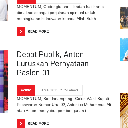
MOMENTUM, Gedongtataan--Ibadah haji harus
dimaknai sebagai perjalanan spiritual untuk
meningkatan ketaqwaan kepada Allah Subh. . . .
READ MORE
Debat Publik, Anton
Luruskan Pernyataan
Paslon 01
Politik
18 Mei 2025, 2124 Views
MOMENTUM, Bandarlampung--Calon Wakil Bupati
Pesawaran Nomor Urut 02, Antonius Muhammad Ali
atau Anton, menyebut pembangunan i. . . .
READ MORE