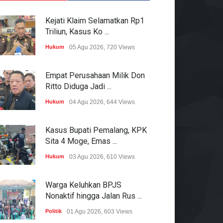
Kejati Klaim Selamatkan Rp1
Triliun, Kasus Ko ...
Hukum
05 Agu 2026, 720 Views
Empat Perusahaan Milik Don
Ritto Diduga Jadi ...
Hukum
04 Agu 2026, 644 Views
Kasus Bupati Pemalang, KPK
Sita 4 Moge, Emas ...
Hukum
03 Agu 2026, 610 Views
Warga Keluhkan BPJS
Nonaktif hingga Jalan Rus ...
Politik
01 Agu 2026, 603 Views