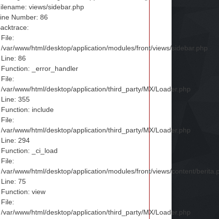
ilename: views/sidebar.php
ine Number: 86
acktrace:
File:
/var/www/html/desktop/application/modules/front/views/sidebar.php
Line: 86
Function: _error_handler
File:
/var/www/html/desktop/application/third_party/MX/Loader.php
Line: 355
Function: include
File:
/var/www/html/desktop/application/third_party/MX/Loader.php
Line: 294
Function: _ci_load
File:
/var/www/html/desktop/application/modules/front/views/content/berita.
Line: 75
Function: view
File:
/var/www/html/desktop/application/third_party/MX/Loader.php