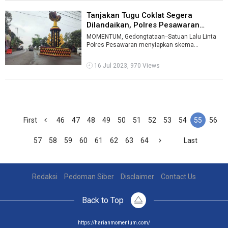
Tanjakan Tugu Coklat Segera
Dilandaikan, Polres Pesawaran
Siapkan ...
MOMENTUM, Gedongtataan--Satuan Lalu Linta
Polres Pesawaran menyiapkan skema
pengalihan arus lalu lintas di Jalan Raden
Gunawa ...
16 Jul 2023, 970 Views
First
46
47
48
49
50
51
52
53
54
55
56
57
58
59
60
61
62
63
64
Last
Redaksi
Pedoman Siber
Disclaimer
Contact Us
Back to Top
https://harianmomentum.com/