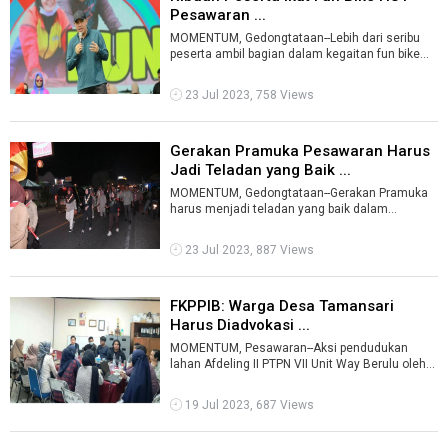
Pesawaran ...
MOMENTUM, Gedongtataan--Lebih dari seribu
peserta ambil bagian dalam kegaitan fun bike
atau sepeda gembira yang diselenggarak ...
23 Jul 2023, 758 Views
Gerakan Pramuka Pesawaran Harus
Jadi Teladan yang Baik ...
MOMENTUM, Gedongtataan--Gerakan Pramuka
harus menjadi teladan yang baik dalam
menumbuhkan kecintaan terhadap daerah
dengan te ...
23 Jul 2023, 887 Views
FKPPIB: Warga Desa Tamansari
Harus Diadvokasi ...
MOMENTUM, Pesawaran--Aksi pendudukan
lahan Afdeling II PTPN VII Unit Way Berulu oleh
oknum yang mengatas namakan warga Desa T
...
19 Jul 2023, 687 Views