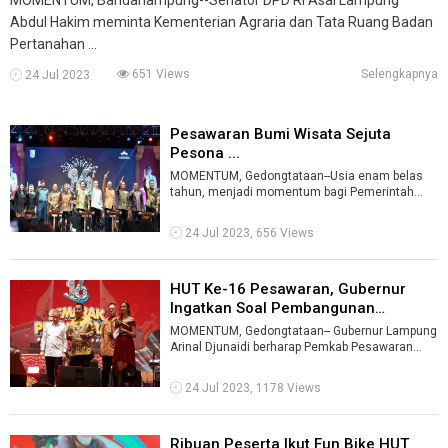
Abdul Hakim meminta Kementerian Agraria dan Tata Ruang Badan
Pertanahan ...
651 Views
Selengkapnya
24 Jul 2023
Pesawaran Bumi Wisata Sejuta
Pesona ...
MOMENTUM, Gedongtataan--Usia enam belas
tahun, menjadi momentum bagi Pemerintah
Pesawaran untuk terus melangkah guna
suksesny ...
24 Jul 2023, 656 Views
HUT Ke-16 Pesawaran, Gubernur
Ingatkan Soal Pembangunan
Pariwisat ...
MOMENTUM, Gedongtataan-- Gubernur Lampung
Arinal Djunaidi berharap Pemkab Pesawaran
terus mengembangkan potensi wisata dan be ...
24 Jul 2023, 1178 Views
Ribuan Peserta Ikut Fun Bike HUT