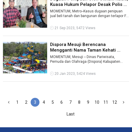
Kuasa Hukum Pelapor Desak Polis ...
MOMENTUM, Metro--Kasus dugaan penipuan
jual beli tanah dan bangunan dengan terlapor F
oknum kepala dinas di lingkup Pemkot Me ...
21 Sep 2023, 5472 Views
Dispora Mesuji Berencana
Mengganti Nama Taman Kehati ...
MOMENTUM, Mesuji -- Dinas Pariwisata,
Pemuda dan Olahraga (Dispora) Kabupaten
Mesuji berencana mengganti nama Taman
Keanekara ...
20 Jan 2023, 5424 Views
1
2
3
4
5
6
7
8
9
10
11
12
Last