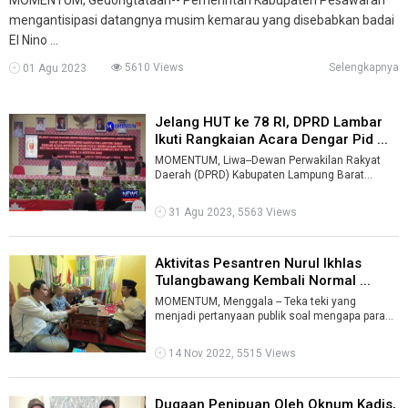
mengantisipasi datangnya musim kemarau yang disebabkan badai
El Nino ...
5610 Views
Selengkapnya
01 Agu 2023
Jelang HUT ke 78 RI, DPRD Lambar
Ikuti Rangkaian Acara Dengar Pid ...
MOMENTUM, Liwa--Dewan Perwakilan Rakyat
Daerah (DPRD) Kabupaten Lampung Barat
(Lambar) gelar acara mendengarkan pidato
Kenega ...
31 Agu 2023, 5563 Views
Aktivitas Pesantren Nurul Ikhlas
Tulangbawang Kembali Normal ...
MOMENTUM, Menggala -- Teka teki yang
menjadi pertanyaan publik soal mengapa para
santri Ponpes Nurul Ikhlas Tulangbawang pula ...
14 Nov 2022, 5515 Views
Dugaan Penipuan Oleh Oknum Kadis,