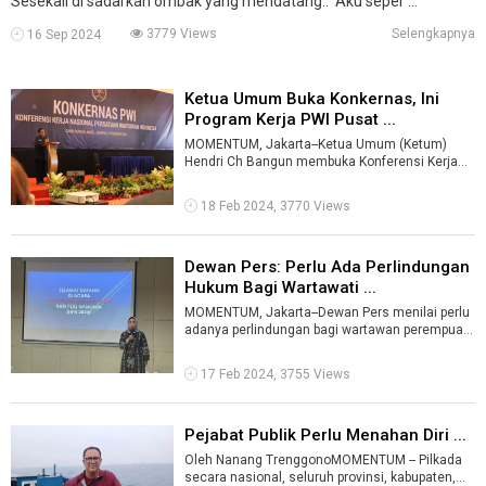
Sesekali di sadarkan ombak yang mendatang.. Aku seper ...
3779 Views
Selengkapnya
16 Sep 2024
Ketua Umum Buka Konkernas, Ini
Program Kerja PWI Pusat ...
MOMENTUM, Jakarta--Ketua Umum (Ketum)
Hendri Ch Bangun membuka Konferensi Kerja
Nasional (Konkernas) 2024.Kegiatan yang
merup ...
18 Feb 2024, 3770 Views
Dewan Pers: Perlu Ada Perlindungan
Hukum Bagi Wartawati ...
MOMENTUM, Jakarta--Dewan Pers menilai perlu
adanya perlindungan bagi wartawan perempuan
atau wartawati dalam menjalankan tuga ...
17 Feb 2024, 3755 Views
Pejabat Publik Perlu Menahan Diri ...
Oleh Nanang TrenggonoMOMENTUM -- Pilkada
secara nasional, seluruh provinsi, kabupaten,