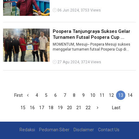
kota, dilaksanakan serentak pada Rabu, ...
06 Jun 2024, 3753 Views
Pospera Tanjungraya Sukses Gelar
Turnamen Futsal Pospera Cup ...
MOMENTUM, Mesuji-- Pospera Mesuji sukses
menggelar turnamen futsal Pospera Cup di
lapangan Futsal Desa Gedung Mulya
Kecamatan ...
27 Agu 2024, 3724 Views
First
4
5
6
7
8
9
10
11
12
13
14
15
16
17
18
19
20
21
22
Last
Redaksi
Pedoman Siber
Disclaimer
Contact Us