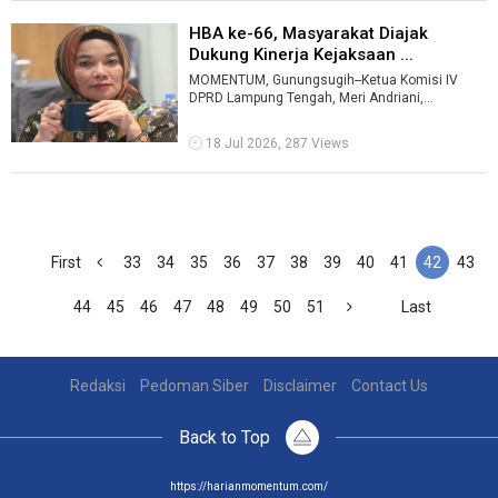
HBA ke-66, Masyarakat Diajak
Dukung Kinerja Kejaksaan ...
MOMENTUM, Gunungsugih--Ketua Komisi IV
DPRD Lampung Tengah, Meri Andriani,
mengajak masyarakat mendukung kinerja
Kejaksaan da ...
18 Jul 2026, 287 Views
First
33
34
35
36
37
38
39
40
41
42
43
44
45
46
47
48
49
50
51
Last
Redaksi
Pedoman Siber
Disclaimer
Contact Us
Back to Top
https://harianmomentum.com/