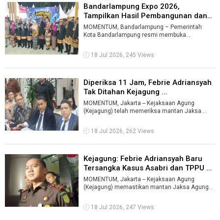
Bandarlampung Expo 2026,
Tampilkan Hasil Pembangunan dan
Potensi ...
MOMENTUM, Bandarlampung – Pemerintah
Kota Bandarlampung resmi membuka
Bandarlampung Expo 2026 di Gedung Graha
Mandala Alam, ...
18 Jul 2026, 245 Views
Diperiksa 11 Jam, Febrie Adriansyah
Tak Ditahan Kejagung ...
MOMENTUM, Jakarta -- Kejaksaan Agung
(Kejagung) telah memeriksa mantan Jaksa
Agung Muda Tindak Pidana Khusus
(Jampidsus) Febr ...
18 Jul 2026, 262 Views
Kejagung: Febrie Adriansyah Baru
Tersangka Kasus Asabri dan TPPU ...
MOMENTUM, Jakarta -- Kejaksaan Agung
(Kejagung) memastikan mantan Jaksa Agung
Muda Tindak Pidana Khusus (Jampidsus) Febrie
Ad ...
18 Jul 2026, 247 Views