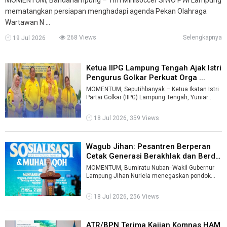
mematangkan persiapan menghadapi agenda Pekan Olahraga
Wartawan N ...
268 Views
Selengkapnya
19 Jul 2026
Ketua IIPG Lampung Tengah Ajak Istri
Pengurus Golkar Perkuat Orga ...
MOMENTUM, Seputihbanyak – Ketua Ikatan Istri
Partai Golkar (IIPG) Lampung Tengah, Yuniar
Musa Ahmad, mengajak para istri pe ...
18 Jul 2026, 359 Views
Wagub Jihan: Pesantren Berperan
Cetak Generasi Berakhlak dan Berd
...
MOMENTUM, Bumiratu Nuban--Wakil Gubernur
Lampung Jihan Nurlela menegaskan pondok
pesantren memiliki peran strategis dalam mem
...
18 Jul 2026, 256 Views
ATR/BPN Terima Kajian Komnas HAM