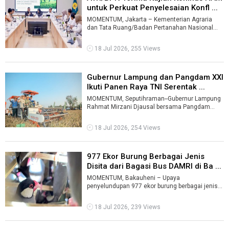
untuk Perkuat Penyelesaian Konfl ...
MOMENTUM, Jakarta – Kementerian Agraria
dan Tata Ruang/Badan Pertanahan Nasional
(ATR/BPN) menerima kajian Peta Jalan Penye ...
18 Jul 2026, 255 Views
Gubernur Lampung dan Pangdam XXI
Ikuti Panen Raya TNI Serentak ...
MOMENTUM, Seputihraman--Gubernur Lampung
Rahmat Mirzani Djausal bersama Pangdam
XXI/Radin Inten Mayjen TNI Kristomei Sianturi ...
18 Jul 2026, 254 Views
977 Ekor Burung Berbagai Jenis
Disita dari Bagasi Bus DAMRI di Ba ...
MOMENTUM, Bakauheni – Upaya
penyelundupan 977 ekor burung berbagai jenis
digagalkan aparat gabungan di Pelabuhan
Bakauheni, ...
18 Jul 2026, 239 Views