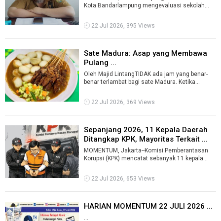
Kota Bandarlampung mengevaluasi sekolah
dasar (SD) dan sekolah menengah pertama
(SMP) ...
22 Jul 2026, 395 Views
Sate Madura: Asap yang Membawa
Pulang ...
Oleh Majid LintangTIDAK ada jam yang benar-
benar terlambat bagi sate Madura. Ketika
warung makan lain mulai merapikan kursi, ...
22 Jul 2026, 369 Views
Sepanjang 2026, 11 Kepala Daerah
Ditangkap KPK, Mayoritas Terkait ...
MOMENTUM, Jakarta--Komisi Pemberantasan
Korupsi (KPK) mencatat sebanyak 11 kepala
daerah terjaring operasi tangkap tangan (OT ...
22 Jul 2026, 653 Views
HARIAN MOMENTUM 22 JULI 2026 ...
...