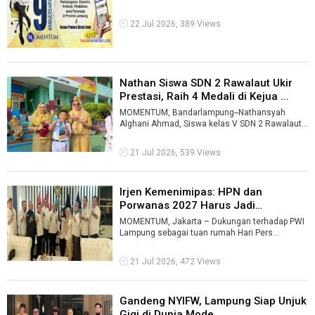
22 Jul 2026, 389 Views
Nathan Siswa SDN 2 Rawalaut Ukir
Prestasi, Raih 4 Medali di Kejua ...
MOMENTUM, Bandarlampung--Nathansyah
Alghani Ahmad, Siswa kelas V SDN 2 Rawalaut
ini berhasil memborong 4 medali pada Kejuaraa
...
21 Jul 2026, 539 Views
Irjen Kemenimipas: HPN dan
Porwanas 2027 Harus Jadi
Panggung Prom ...
MOMENTUM, Jakarta – Dukungan terhadap PWI
Lampung sebagai tuan rumah Hari Pers
Nasional (HPN) dan Pekan Olahraga Wartawan N
...
21 Jul 2026, 472 Views
Gandeng NYIFW, Lampung Siap Unjuk
Gigi di Dunia Mode ...