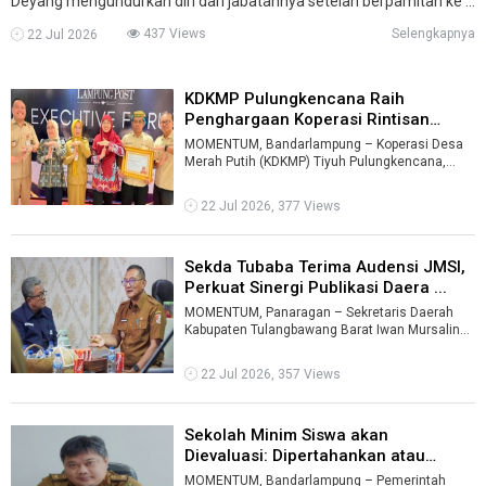
Deyang mengundurkan diri dari jabatannya setelah berpamitan ke ...
437 Views
Selengkapnya
22 Jul 2026
KDKMP Pulungkencana Raih
Penghargaan Koperasi Rintisan
Terbaik I ...
MOMENTUM, Bandarlampung – Koperasi Desa
Merah Putih (KDKMP) Tiyuh Pulungkencana,
Kecamatan Tulangbawang Tengah, Kabupaten T
...
22 Jul 2026, 377 Views
Sekda Tubaba Terima Audensi JMSI,
Perkuat Sinergi Publikasi Daera ...
MOMENTUM, Panaragan – Sekretaris Daerah
Kabupaten Tulangbawang Barat Iwan Mursalin
menerima audiensi pengurus Jaringan Medi ...
22 Jul 2026, 357 Views
Sekolah Minim Siswa akan
Dievaluasi: Dipertahankan atau
Digabung ...
MOMENTUM, Bandarlampung – Pemerintah