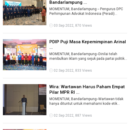
Bandarlampung ...
MOMENTUM, Bandarlampung -- Pengurus DPC
Perhimpunan Advokat Indonesia (Peradi)
Bandarlampung periode 2022-2027 dilantik oleh
...
03 Sep 2022, 870 Views
PDIP Puji Masa Kepemimpinan Arinal
...
MOMENTUM, Bandarlampung--Dinilai telah
menibulkan iklam yang sejuk pada partai politik
di Provinsi Lampung, Partai Demokrasi ...
02 Sep 2022, 833 Views
Wira: Wartawan Harus Paham Empat
Pilar MPR RI ...
MOMENTUM, Bandarlampung--Wartawan tidak
hanya dituntut untuk memahami kode etik
jurnalistik dan Undang-undang (UU) Pers. Tapi ...
02 Sep 2022, 887 Views