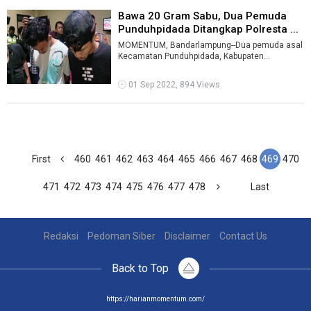
Bawa 20 Gram Sabu, Dua Pemuda
Punduhpidada Ditangkap Polresta ...
MOMENTUM, Bandarlampung--Dua pemuda asal
Kecamatan Punduhpidada, Kabupaten
Pesawaran diamankan petugas Satlantas
Polresta Ban ...
01 Sep 2022, 894 Views
First
460
461
462
463
464
465
466
467
468
469
470
471
472
473
474
475
476
477
478
Last
Redaksi
Pedoman Siber
Disclaimer
Contact Us
Back to Top
https://harianmomentum.com/