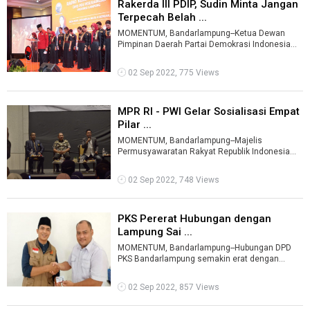
Rakerda III PDIP, Sudin Minta Jangan
Terpecah Belah ...
MOMENTUM, Bandarlampung--Ketua Dewan
Pimpinan Daerah Partai Demokrasi Indonesia
Perjuangan (DPD PDI-P) Provinsi Lampung, Sudi
...
02 Sep 2022, 775 Views
MPR RI - PWI Gelar Sosialisasi Empat
Pilar ...
MOMENTUM, Bandarlampung--Majelis
Permusyawaratan Rakyat Republik Indonesia
(MPR RI) bersama Persatuan Wartawan
Indonesia (PWI ...
02 Sep 2022, 748 Views
PKS Pererat Hubungan dengan
Lampung Sai ...
MOMENTUM, Bandarlampung--Hubungan DPD
PKS Bandarlampung semakin erat dengan
Lampung Sai untuk bersama-sama membangun
kota Tap ...
02 Sep 2022, 857 Views