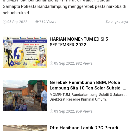
Samapta Polresta Bandarlampung menggerebek pesta narkoba di
sebuah ruko d ...
732 Views
Selengkapnya
05 Sep 2022
HARIAN MOMENTUM EDISI 5
SEPTEMBER 2022 ...
...
05 Sep 2022, 982 Views
Gerebek Penimbunan BBM, Polda
Lampung Sita 10 Ton Solar Subsidi ...
MOMENTUM, Bandarlampung--Subdit 3 Jatanras
Direktorat Reserse Kriminal Umum
(Ditreskrimum) Polda Lampung menggerebek
penimbun ...
03 Sep 2022, 959 Views
Otto Hasibuan Lantik DPC Peradi