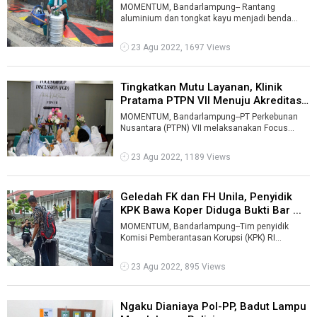
MOMENTUM, Bandarlampung-- Rantang
aluminium dan tongkat kayu menjadi benda
yang sangat akrab bagi kehidupan Guntur
(59).Hampi ...
23 Agu 2022, 1697 Views
Tingkatkan Mutu Layanan, Klinik
Pratama PTPN VII Menuju Akreditas
...
MOMENTUM, Bandarlampung--PT Perkebunan
Nusantara (PTPN) VII melaksanakan Focus
Group Discussion (FGD) untuk tenaga medis
yang ...
23 Agu 2022, 1189 Views
Geledah FK dan FH Unila, Penyidik
KPK Bawa Koper Diduga Bukti Bar ...
MOMENTUM, Bandarlampung--Tim penyidik
Komisi Pemberantasan Korupsi (KPK) RI
melakukan penggeledahan pada dua tempat di
Univer ...
23 Agu 2022, 895 Views
Ngaku Dianiaya Pol-PP, Badut Lampu