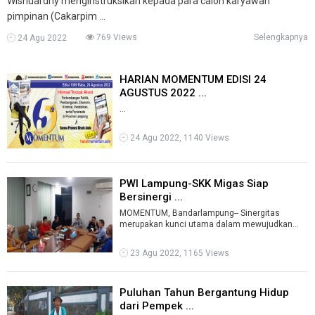
Wisnuardhy menginstruksikan kepada para calon karyawan
pimpinan (Cakarpim ...
769 Views
Selengkapnya
24 Agu 2022
HARIAN MOMENTUM EDISI 24
AGUSTUS 2022 ...
...
24 Agu 2022, 1140 Views
PWI Lampung-SKK Migas Siap
Bersinergi ...
MOMENTUM, Bandarlampung-- Sinergitas
merupakan kunci utama dalam mewujudkan
pembangunan di daerah. Sehingga semua pihak
haru ...
23 Agu 2022, 1165 Views
Puluhan Tahun Bergantung Hidup
dari Pempek ...