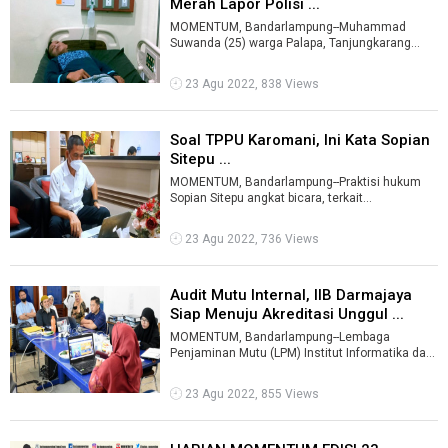
Merah Lapor Polisi ...
MOMENTUM, Bandarlampung--Muhammad
Suwanda (25) warga Palapa, Tanjungkarang
Pusat mengaku dianiaya oknum Satpol PP
Bandarlampu ...
23 Agu 2022, 838 Views
Soal TPPU Karomani, Ini Kata Sopian
Sitepu ...
MOMENTUM, Bandarlampung--Praktisi hukum
Sopian Sitepu angkat bicara, terkait
kemungkinan akan dikembangkannya perkara
dugaan ...
23 Agu 2022, 736 Views
Audit Mutu Internal, IIB Darmajaya
Siap Menuju Akreditasi Unggul ...
MOMENTUM, Bandarlampung--Lembaga
Penjaminan Mutu (LPM) Institut Informatika dan
Bisnis (IIB) Darmajaya melakukan audit Sistem
...
23 Agu 2022, 855 Views