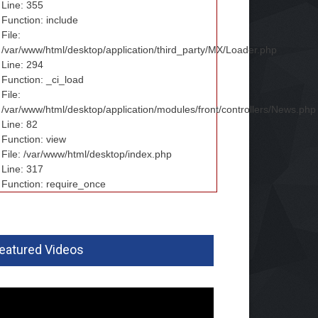
Line: 355
Function: include
File:
/var/www/html/desktop/application/third_party/MX/Loader.php
Line: 294
Function: _ci_load
File:
/var/www/html/desktop/application/modules/front/controllers/News.php
Line: 82
Function: view
File: /var/www/html/desktop/index.php
Line: 317
Function: require_once
eatured Videos