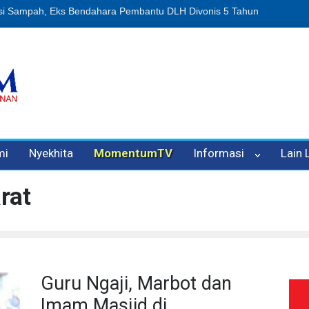
n Oleh Oknum Kadis, Kuasa Hukum Pelapor Desak Polisi Tetapkan P
mi
Nyekhita
MomentumTV
Informasi
Lain
rat
Guru Ngaji, Marbot dan
Imam Masjid di