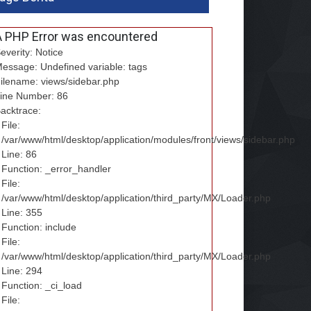
A PHP Error was encountered
everity: Notice
essage: Undefined variable: tags
ilename: views/sidebar.php
ine Number: 86
acktrace:
File:
/var/www/html/desktop/application/modules/front/views/sidebar.php
Line: 86
Function: _error_handler
File:
/var/www/html/desktop/application/third_party/MX/Loader.php
Line: 355
Function: include
File:
/var/www/html/desktop/application/third_party/MX/Loader.php
Line: 294
Function: _ci_load
File: