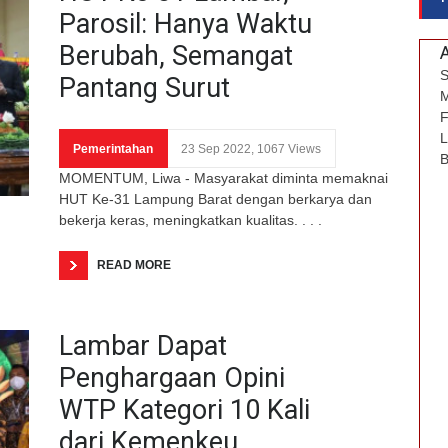
Parosil: Hanya Waktu
Berubah, Semangat
S
Pantang Surut
M
F
L
Pemerintahan
23 Sep 2022, 1067 Views
B
MOMENTUM, Liwa - Masyarakat diminta memaknai
HUT Ke-31 Lampung Barat dengan berkarya dan
bekerja keras, meningkatkan kualitas. . . .
READ MORE
Lambar Dapat
Penghargaan Opini
WTP Kategori 10 Kali
dari Kemenkeu