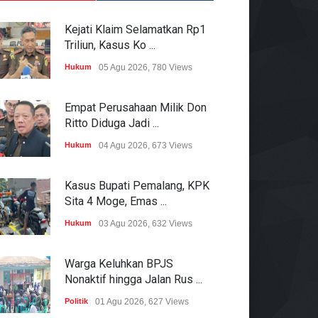
Kejati Klaim Selamatkan Rp1
Triliun, Kasus Ko ...
Hukum
05 Agu 2026, 780 Views
Empat Perusahaan Milik Don
Ritto Diduga Jadi ...
Hukum
04 Agu 2026, 673 Views
Kasus Bupati Pemalang, KPK
Sita 4 Moge, Emas ...
Hukum
03 Agu 2026, 632 Views
Warga Keluhkan BPJS
Nonaktif hingga Jalan Rus ...
Politik
01 Agu 2026, 627 Views