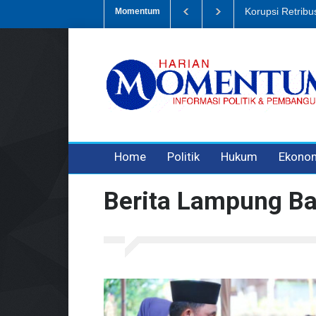
Dugaan Penipua
Momentum
3 years ago
3 years ago
Home
Politik
Hukum
Ekono
Berita Lampung Ba