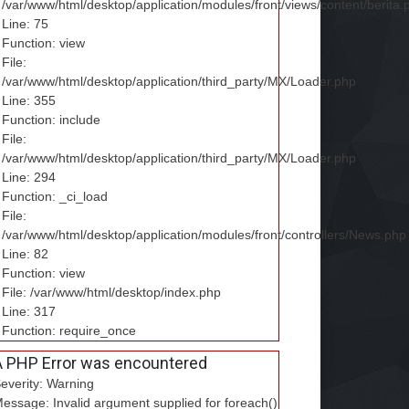
/var/www/html/desktop/application/modules/front/views/content/berita.
Line: 75
Function: view
File:
/var/www/html/desktop/application/third_party/MX/Loader.php
Line: 355
Function: include
File:
/var/www/html/desktop/application/third_party/MX/Loader.php
Line: 294
Function: _ci_load
File:
/var/www/html/desktop/application/modules/front/controllers/News.php
Line: 82
Function: view
File: /var/www/html/desktop/index.php
Line: 317
Function: require_once
A PHP Error was encountered
everity: Warning
essage: Invalid argument supplied for foreach()