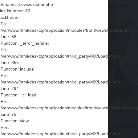
ilename: views/sidebar.php
ine Number: 86
acktrace:
File:
/var/www/html/desktop/application/modules/front/views/sidebar.php
Line: 86
Function: _error_handler
File:
/var/www/html/desktop/application/third_party/MX/Loader.php
Line: 355
Function: include
File:
/var/www/html/desktop/application/third_party/MX/Loader.php
Line: 294
Function: _ci_load
File:
/var/www/html/desktop/application/modules/front/views/content/berita.
Line: 75
Function: view
File:
/var/www/html/desktop/application/third_party/MX/Loader.php