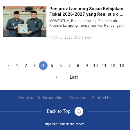
Pemprov Lampung Susun Kebijakan
Fiskal 2026-2027 yang Realistis d ...
MOMENTUM, Bandarlampung--Pemerintah
Provinsi Lampung menyampaikan Rancangan
Perubahan Kebijakan Umum APBD dan Prioritas
Plafo ...
31 Jul 2026, 200 Views
1
2
3
4
5
6
7
8
9
10
11
12
13
Last
Redaksi
Pedoman Siber
Disclaimer
Contact Us
Back to Top
https://harianmomentum.com/