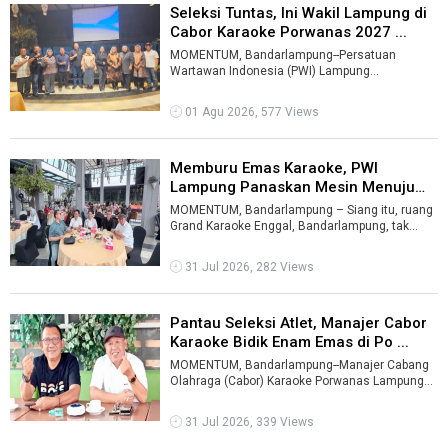
Seleksi Tuntas, Ini Wakil Lampung di
Cabor Karaoke Porwanas 2027 ...
MOMENTUM, Bandarlampung--Persatuan
Wartawan Indonesia (PWI) Lampung
menetapkan para pemenang seleksi cabang
olahraga (cabor) ...
01 Agu 2026, 577 Views
Memburu Emas Karaoke, PWI
Lampung Panaskan Mesin Menuju
Porwanas ...
MOMENTUM, Bandarlampung – Siang itu, ruang
Grand Karaoke Enggal, Bandarlampung, tak
hanya dipenuhi alunan musik. Satu per s ...
31 Jul 2026, 282 Views
Pantau Seleksi Atlet, Manajer Cabor
Karaoke Bidik Enam Emas di Po ...
MOMENTUM, Bandarlampung--Manajer Cabang
Olahraga (Cabor) Karaoke Porwanas Lampung
2027, Yuhadi, optimistis kontingen Lampung ...
31 Jul 2026, 339 Views