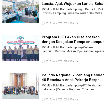
Lansia, Ajak Wujudkan Lansia Seha ...
MOMENTUM, Bandarlampung – Ketua TP PKK
Provinsi Lampung Purnama Wulan Sari Mirza
melepas ratusan peserta Jalan Sehat Lansia ...
01 Agu 2026, 260 Views
Program HKTI Akan Diselaraskan
dengan Kebijakan Pemprov Lampung
...
MOMENTUM, Bandarlampung--Gubernur
Lampung Rahmat Mirzani Djausal menegaskan
program Himpunan Kerukunan Tani Indonesia
(HKTI) ...
01 Agu 2026, 312 Views
Pelindo Regional 2 Panjang Berikan
40 Beasiswa Anak Pekerja Berpr ...
MOMENTUM, Bandarlampung--PT Pelabuhan
Indonesia (Persero) Regional 2 Panjang
Bandarlampung menyalurkan 40 beasiswa
kepada ana ...
01 Agu 2026, 238 Views