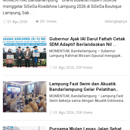
menggelar SiSeSa Roadshow Lampung 2026 di SiSeSa Boutique
Lampung, Sab ...
251 Views
Selengkapnya
01 Agu 2026
Gubernur Ajak IAI Darul Fattah Cetak
SDM Adaptif Berlandaskan Nil ...
MOMENTUM, Bandarlampung – Gubernur
Lampung Rahmat Mirzani Djausal mengajak
Institut Agama Islam (IAI) Darul Fattah Lampung
...
01 Agu 2026, 239 Views
Lampung Fast Swim dan Akuatik
Bandarlampung Gelar Pelatihan
Wasit ...
MOMENTUM, Bandarlampung – Lampung Fast
Swim bekerja sama dengan Akuatik Indonesia
Kota Bandarlampung menggelar Pelatihan Ju ...
01 Agu 2026, 258 Views
Purnama Wulan Lepas Jalan Sehat