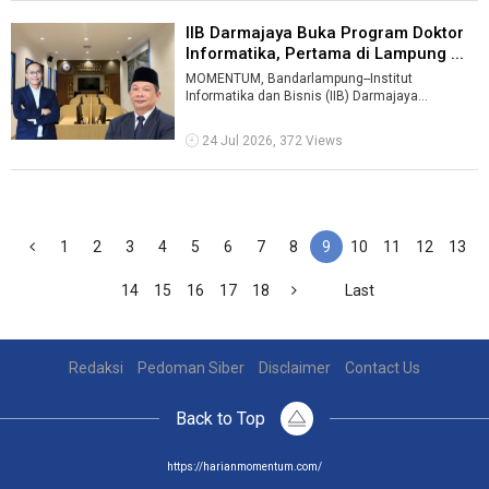
IIB Darmajaya Buka Program Doktor
Informatika, Pertama di Lampung ...
MOMENTUM, Bandarlampung--Institut
Informatika dan Bisnis (IIB) Darmajaya
memperoleh izin penyelenggaraan Program
Studi Doktor ...
24 Jul 2026, 372 Views
1
2
3
4
5
6
7
8
9
10
11
12
13
14
15
16
17
18
Last
Redaksi
Pedoman Siber
Disclaimer
Contact Us
Back to Top
https://harianmomentum.com/