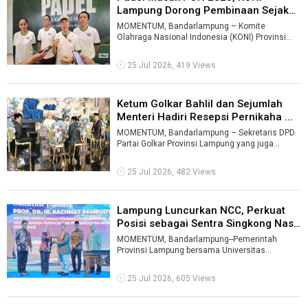
Lampung Dorong Pembinaan Sejak
Dini ...
MOMENTUM, Bandarlampung – Komite
Olahraga Nasional Indonesia (KONI) Provinsi
Lampung mendukung pelaksanaan Kejuaraan
Daerah ...
25 Jul 2026, 419 Views
Ketum Golkar Bahlil dan Sejumlah
Menteri Hadiri Resepsi Pernikaha ...
MOMENTUM, Bandarlampung – Sekretaris DPD
Partai Golkar Provinsi Lampung yang juga
anggota DPR RI, Aprozi Alam, menggelar re ...
25 Jul 2026, 482 Views
Lampung Luncurkan NCC, Perkuat
Posisi sebagai Sentra Singkong Nas
...
MOMENTUM, Bandarlampung--Pemerintah
Provinsi Lampung bersama Universitas
Lampung (Unila) meluncurkan National Cassava
Center ...
25 Jul 2026, 605 Views