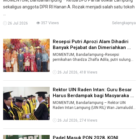
sekaligus anggota DPR RI Hanan A. Rozak menjadi salah satu tokoh
...
357 Views
Selengkapnya
26 Jul 2026
Resepsi Putri Aprozi Alam Dihadiri
Banyak Pejabat dan Dimeriahkan ...
MOMENTUM, Bandarlampung--Resepsi
pernikahan Ghaidza Zhalfa Adila, putri sulung
Sekretaris DPD Partai Golkar Lampung sekaligus
...
26 Jul 2026, 418 Views
Rektor UIN Raden Intan: Guru Besar
Harus Berdampak bagi Masyaraka ...
MOMENTUM, Bandarlampung – Rektor UIN
Raden Intan Lampung (UIN RIL) Wan Jamaluddin
mengingatkan jabatan guru besar bukanlah ...
26 Jul 2026, 274 Views
Padel Masuk PON 2028, KONI