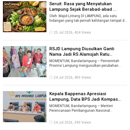
Seruit: Rasa yang Menyatukan
Lampung Sejak Berabad-abad ...
Oleh: Majid Lintang DI LAMPUNG, ada satu
hidangan yang tak pernah kehilangan tempat di
meja makan maupun di hati masyarakatn ...
25 Jul 2026, 454 Views
RSJD Lampung Diusulkan Ganti
Nama Jadi RS Alamsjah Ratu
Perwirane ...
MOMENTUM, Bandarlampung – Pemerintah
Provinsi Lampung mengusulkan perubahan
nama Rumah Sakit Jiwa Daerah (RSJD) menjadi
Rum ...
24 Jul 2026, 405 Views
Kepala Bappenas Apresiasi
Lampung, Data BPS Jadi Kompas
Pembangun ...
MOMENTUM, Bandarlampung – Menteri
Perencanaan Pembangunan Nasional
(PPN)/Kepala Bappenas Rachmat Pambudy
mengapresiasi Peme ...
24 Jul 2026, 390 Views