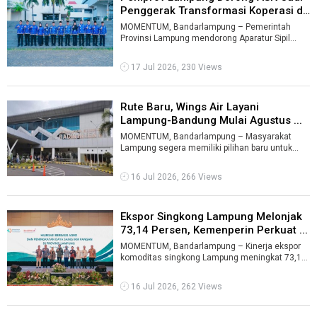
Penggerak Transformasi Koperasi d
...
MOMENTUM, Bandarlampung – Pemerintah
Provinsi Lampung mendorong Aparatur Sipil
Negara (ASN) mengambil peran aktif sebagai p ...
17 Jul 2026, 230 Views
Rute Baru, Wings Air Layani
Lampung-Bandung Mulai Agustus ...
MOMENTUM, Bandarlampung – Masyarakat
Lampung segera memiliki pilihan baru untuk
bepergian ke Jawa Barat tanpa transit. Wing ...
16 Jul 2026, 266 Views
Ekspor Singkong Lampung Melonjak
73,14 Persen, Kemenperin Perkuat ...
MOMENTUM, Bandarlampung – Kinerja ekspor
komoditas singkong Lampung meningkat 73,14
persen. Sementara ekspor pati singkong ...
16 Jul 2026, 262 Views