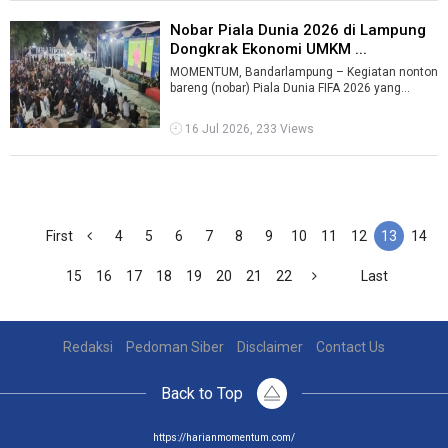
Nobar Piala Dunia 2026 di Lampung
Dongkrak Ekonomi UMKM ...
MOMENTUM, Bandarlampung – Kegiatan nonton
bareng (nobar) Piala Dunia FIFA 2026 yang
digelar Pemerintah Provinsi Lampung tak ...
16 Jul 2026, 233 Views
First
4
5
6
7
8
9
10
11
12
13
14
15
16
17
18
19
20
21
22
Last
Redaksi
Pedoman Siber
Disclaimer
Contact Us
Back to Top
https://harianmomentum.com/