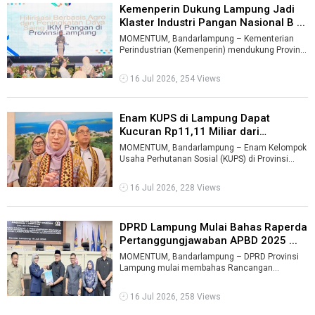
Kemenperin Dukung Lampung Jadi
Klaster Industri Pangan Nasional B ...
MOMENTUM, Bandarlampung – Kementerian
Perindustrian (Kemenperin) mendukung Provinsi
Lampung menjadi klaster industri pangan ...
16 Jul 2026, 254 Views
Enam KUPS di Lampung Dapat
Kucuran Rp11,11 Miliar dari
Kementeria ...
MOMENTUM, Bandarlampung – Enam Kelompok
Usaha Perhutanan Sosial (KUPS) di Provinsi
Lampung memperoleh dukungan pembiayaan t
...
16 Jul 2026, 228 Views
DPRD Lampung Mulai Bahas Raperda
Pertanggungjawaban APBD 2025 ...
MOMENTUM, Bandarlampung – DPRD Provinsi
Lampung mulai membahas Rancangan
Peraturan Daerah (Raperda) tentang
Pertanggungjawa ...
16 Jul 2026, 258 Views