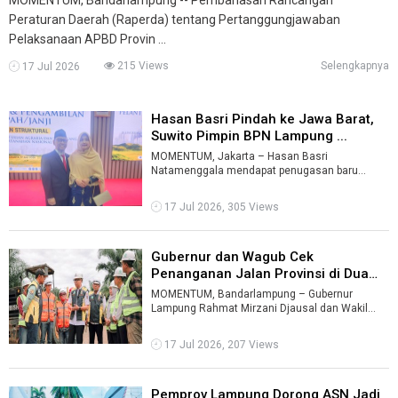
Peraturan Daerah (Raperda) tentang Pertanggungjawaban
Pelaksanaan APBD Provin ...
215 Views
Selengkapnya
17 Jul 2026
Hasan Basri Pindah ke Jawa Barat,
Suwito Pimpin BPN Lampung ...
MOMENTUM, Jakarta – Hasan Basri
Natamenggala mendapat penugasan baru
sebagai Kepala Kantor Wilayah (Kanwil) Badan
Pertanaha ...
17 Jul 2026, 305 Views
Gubernur dan Wagub Cek
Penanganan Jalan Provinsi di Dua
Lokasi Be ...
MOMENTUM, Bandarlampung – Gubernur
Lampung Rahmat Mirzani Djausal dan Wakil
Gubernur Jihan Nurlela turun bersamaan
mengecek ...
17 Jul 2026, 207 Views
Pemprov Lampung Dorong ASN Jadi