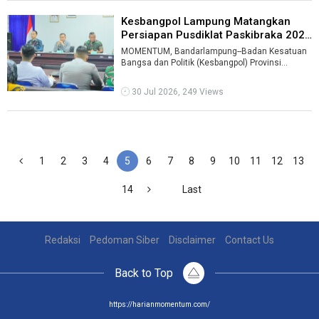
Kesbangpol Lampung Matangkan
Persiapan Pusdiklat Paskibraka 2026
...
MOMENTUM, Bandarlampung--Badan Kesatuan
Bangsa dan Politik (Kesbangpol) Provinsi
Lampung mematangkan persiapan Pemusatan
Pend ...
30 Jul 2026, 249 Views
1
2
3
4
5
6
7
8
9
10
11
12
13
14
Last
Redaksi
Pedoman Siber
Disclaimer
Contact Us
Back to Top
https://harianmomentum.com/