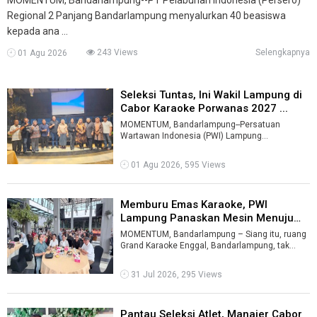
Regional 2 Panjang Bandarlampung menyalurkan 40 beasiswa
kepada ana ...
243 Views
Selengkapnya
01 Agu 2026
Seleksi Tuntas, Ini Wakil Lampung di
Cabor Karaoke Porwanas 2027 ...
MOMENTUM, Bandarlampung--Persatuan
Wartawan Indonesia (PWI) Lampung
menetapkan para pemenang seleksi cabang
olahraga (cabor) ...
01 Agu 2026, 595 Views
Memburu Emas Karaoke, PWI
Lampung Panaskan Mesin Menuju
Porwanas ...
MOMENTUM, Bandarlampung – Siang itu, ruang
Grand Karaoke Enggal, Bandarlampung, tak
hanya dipenuhi alunan musik. Satu per s ...
31 Jul 2026, 295 Views
Pantau Seleksi Atlet, Manajer Cabor