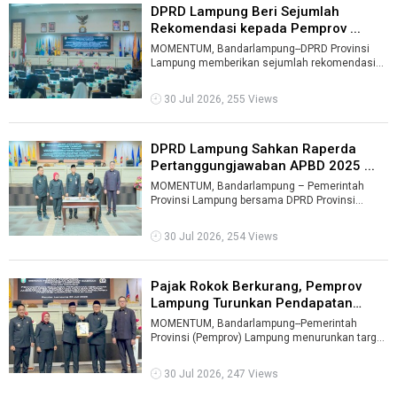
DPRD Lampung Beri Sejumlah
Rekomendasi kepada Pemprov ...
MOMENTUM, Bandarlampung--DPRD Provinsi
Lampung memberikan sejumlah rekomendasi
strategis kepada Pemerintah Provinsi Lampung
s ...
30 Jul 2026, 255 Views
DPRD Lampung Sahkan Raperda
Pertanggungjawaban APBD 2025 ...
MOMENTUM, Bandarlampung – Pemerintah
Provinsi Lampung bersama DPRD Provinsi
Lampung menyepakati pengesahan Rancangan
Peratu ...
30 Jul 2026, 254 Views
Pajak Rokok Berkurang, Pemprov
Lampung Turunkan Pendapatan
Rp19,6 ...
MOMENTUM, Bandarlampung--Pemerintah
Provinsi (Pemprov) Lampung menurunkan target
pendapatan daerah dalam Perubahan APBD
Tahun ...
30 Jul 2026, 247 Views