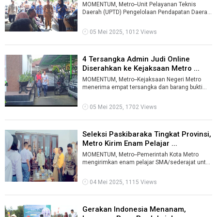
...
MOMENTUM, Metro--Unit Pelayanan Teknis
Daerah (UPTD) Pengelolaan Pendapatan Daerah
Wilayah III, Samsat Kota Metro kekurangan ...
05 Mei 2025, 1012 Views
4 Tersangka Admin Judi Online
Diserahkan ke Kejaksaan Metro ...
MOMENTUM, Metro--Kejaksaan Negeri Metro
menerima empat tersangka dan barang bukti
admin judi online (judol) hasil dari pengem ...
05 Mei 2025, 1702 Views
Seleksi Paskibaraka Tingkat Provinsi,
Metro Kirim Enam Pelajar ...
MOMENTUM, Metro--Pemerintah Kota Metro
mengirimkan enam pelajar SMA/sederajat untuk
mengikuti seleksi anggota Pasukan Pengiba ...
04 Mei 2025, 1115 Views
Gerakan Indonesia Menanam,