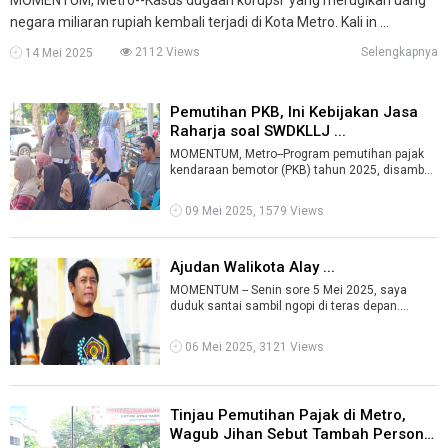
negara miliaran rupiah kembali terjadi di Kota Metro. Kali in ...
2112 Views
Selengkapnya
14 Mei 2025
Pemutihan PKB, Ini Kebijakan Jasa
Raharja soal SWDKLLJ ...
MOMENTUM, Metro--Program pemutihan pajak
kendaraan bemotor (PKB) tahun 2025, disambut
baik oleh masyarakat Kota Metro. ...
09 Mei 2025, 1579 Views
Ajudan Walikota Alay ...
MOMENTUM -- Senin sore 5 Mei 2025, saya
duduk santai sambil ngopi di teras depan.
Suasananya pas, kebetulan usai turun hujan ...
06 Mei 2025, 3121 Views
Tinjau Pemutihan Pajak di Metro,
Wagub Jihan Sebut Tambah Persone