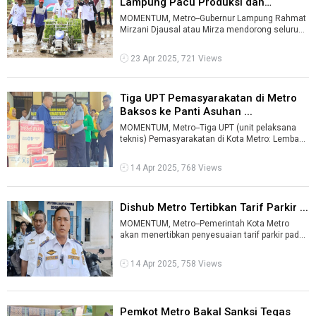
Lampung Pacu Produksi dan
Serapan Padi ...
MOMENTUM, Metro--Gubernur Lampung Rahmat
Mirzani Djausal atau Mirza mendorong seluruh
pemerintah daerah di Lampung untuk meny ...
23 Apr 2025, 721 Views
Tiga UPT Pemasyarakatan di Metro
Baksos ke Panti Asuhan ...
MOMENTUM, Metro--Tiga UPT (unit pelaksana
teknis) Pemasyarakatan di Kota Metro: Lembaga
Pemasyarakatan Kelas IIA, Balai Pemas ...
14 Apr 2025, 768 Views
Dishub Metro Tertibkan Tarif Parkir ...
MOMENTUM, Metro--Pemerintah Kota Metro
akan menertibkan penyesuaian tarif parkir pada
setiap even yang berlangsung di kota be ...
14 Apr 2025, 758 Views
Pemkot Metro Bakal Sanksi Tegas