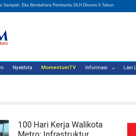
n Oleh Oknum Kadis, Kuasa Hukum Pelapor Desak Polisi Tetapkan P
mi
Nyekhita
MomentumTV
Informasi
Lain
100 Hari Kerja Walikota
Metro: Infrastruktur