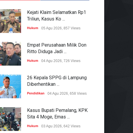
Kejati Klaim Selamatkan Rp1
Triliun, Kasus Ko ...
Hukum
05 Agu 2026, 857 Views
Empat Perusahaan Milik Don
Ritto Diduga Jadi ...
Hukum
04 Agu 2026, 726 Views
26 Kepala SPPG di Lampung
Diberhentikan ...
Pendidikan
04 Agu 2026, 658 Views
Kasus Bupati Pemalang, KPK
Sita 4 Moge, Emas ...
Hukum
03 Agu 2026, 642 Views