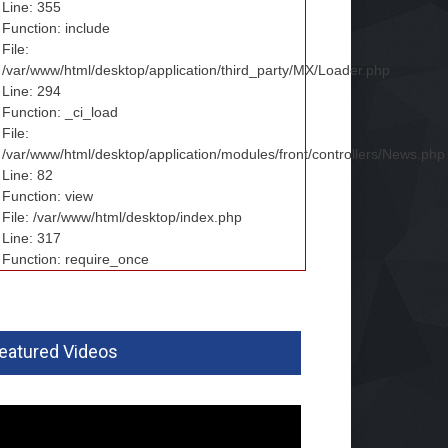
Line: 355
Function: include
File:
/var/www/html/desktop/application/third_party/MX/Loader.php
Line: 294
Function: _ci_load
File:
/var/www/html/desktop/application/modules/front/controllers/News.php
Line: 82
Function: view
File: /var/www/html/desktop/index.php
Line: 317
Function: require_once
eatured Videos