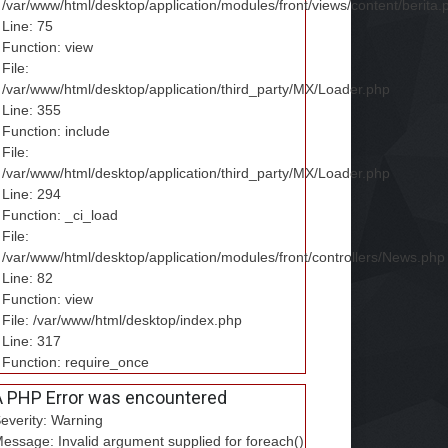
/var/www/html/desktop/application/modules/front/views/content/berita.
Line: 75
Function: view
File:
/var/www/html/desktop/application/third_party/MX/Loader.php
Line: 355
Function: include
File:
/var/www/html/desktop/application/third_party/MX/Loader.php
Line: 294
Function: _ci_load
File:
/var/www/html/desktop/application/modules/front/controllers/News.php
Line: 82
Function: view
File: /var/www/html/desktop/index.php
Line: 317
Function: require_once
A PHP Error was encountered
everity: Warning
essage: Invalid argument supplied for foreach()