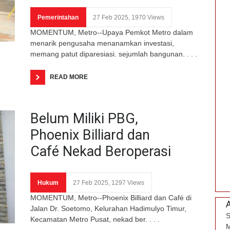
Pemerintahan
27 Feb 2025, 1970 Views
MOMENTUM, Metro--Upaya Pemkot Metro dalam
menarik pengusaha menanamkan investasi,
memang patut diparesiasi. sejumlah bangunan. . . .
READ MORE
Belum Miliki PBG,
Phoenix Billiard dan
Café Nekad Beroperasi
Hukum
27 Feb 2025, 1297 Views
MOMENTUM, Metro--Phoenix Billiard dan Café di
Jalan Dr. Soetomo, Kelurahan Hadimulyo Timur,
S
Kecamatan Metro Pusat, nekad ber. . . .
M