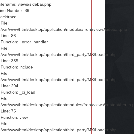
ilename: views/sidebar.php
ine Number: 86
acktrace:
File:
/var/www/html/desktop/application/modules/front/views/sidebar.php
Line: 86
Function: _error_handler
File:
/var/www/html/desktop/application/third_party/MX/Loader.php
Line: 355
Function: include
File:
/var/www/html/desktop/application/third_party/MX/Loader.php
Line: 294
Function: _ci_load
File:
/var/www/html/desktop/application/modules/front/views/content/berita.
Line: 75
Function: view
File:
/var/www/html/desktop/application/third_party/MX/Loader.php