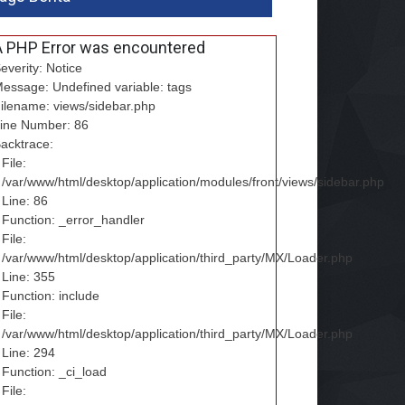
A PHP Error was encountered
everity: Notice
essage: Undefined variable: tags
ilename: views/sidebar.php
ine Number: 86
acktrace:
File:
/var/www/html/desktop/application/modules/front/views/sidebar.php
Line: 86
Function: _error_handler
File:
/var/www/html/desktop/application/third_party/MX/Loader.php
Line: 355
Function: include
File:
/var/www/html/desktop/application/third_party/MX/Loader.php
Line: 294
Function: _ci_load
File: