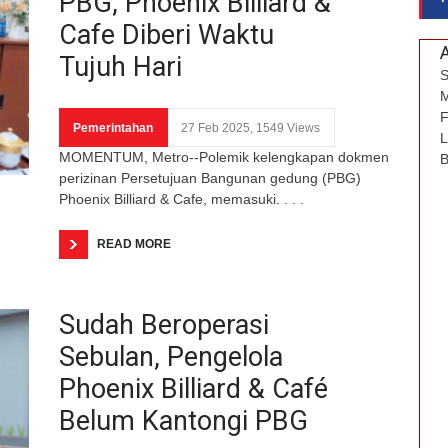
PBG, Phoenix Billiard &
Cafe Diberi Waktu
Tujuh Hari
S
M
F
Pemerintahan
27 Feb 2025, 1549 Views
L
MOMENTUM, Metro--Polemik kelengkapan dokmen
B
perizinan Persetujuan Bangunan gedung (PBG)
Phoenix Billiard & Cafe, memasuki. . . .
READ MORE
Sudah Beroperasi
Sebulan, Pengelola
Phoenix Billiard & Café
Belum Kantongi PBG