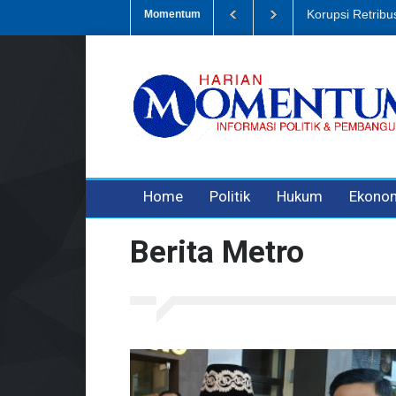
Dugaan Penipua
Momentum
3 years ago
3 years ago
Home
Politik
Hukum
Ekono
Berita Metro