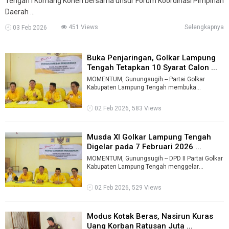
Tengah I Komang Koheri bersama unsur Forum Koordinasi Pimpinan
Daerah ...
451 Views
Selengkapnya
03 Feb 2026
Buka Penjaringan, Golkar Lampung
Tengah Tetapkan 10 Syarat Calon ...
MOMENTUM, Gunungsugih -- Partai Golkar
Kabupaten Lampung Tengah membuka
penjaringan bakal calon Ketua DPD II Partai
Golkar La ...
02 Feb 2026, 583 Views
Musda XI Golkar Lampung Tengah
Digelar pada 7 Februari 2026 ...
MOMENTUM, Gunungsugih -- DPD II Partai Golkar
Kabupaten Lampung Tengah menggelar
Musyawarah Daerah (Musda) XI pada 7 Februari
...
02 Feb 2026, 529 Views
Modus Kotak Beras, Nasirun Kuras
Uang Korban Ratusan Juta ...