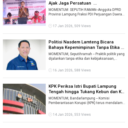
Ajak Jaga Persatuan ...
MOMENTUM SEPUTIH RAMAN--Anggota DPRD
Provinsi Lampung Fraksi PDI Perjuangan Daerah
Pemilihan (Dapil) 7 Lampung Tengah N ...
17 Jan 2026, 509 Views
Politisi Nasdem Lamteng Bicara
Bahaya Kepemimpinan Tanpa Etika ...
MOMENTUM, Seputihramah -- Praktik politik yang
dijalankan tanpa etika dan kebijaksanaan,
menjadikan kekuasaan hanya akan menj ...
16 Jan 2026, 588 Views
KPK Periksa Istri Bupati Lampung
Tengah hingga Tukang Kebun dan K
...
MOMENTUM, Bandarlampung -- Komisi
Pemberantasan Korupsi (KPK) terus mendalami
kasus dugaan suap dan gratifikasi proyek yang
m ...
14 Jan 2026, 553 Views