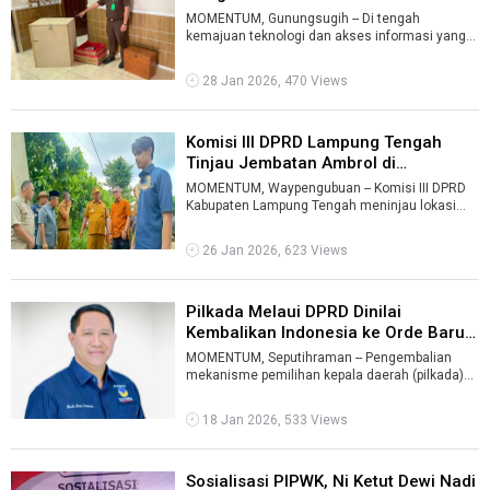
MOMENTUM, Gunungsugih -- Di tengah
kemajuan teknologi dan akses informasi yang
semakin luas, praktik penipuan bermodus
pengga ...
28 Jan 2026, 470 Views
Komisi III DPRD Lampung Tengah
Tinjau Jembatan Ambrol di
Waypengu ...
MOMENTUM, Waypengubuan -- Komisi III DPRD
Kabupaten Lampung Tengah meninjau lokasi
jembatan ambrol di Kampung Tanjungratu, Ke ...
26 Jan 2026, 623 Views
Pilkada Melaui DPRD Dinilai
Kembalikan Indonesia ke Orde Baru
...
MOMENTUM, Seputihraman -- Pengembalian
mekanisme pemilihan kepala daerah (pilkada)
melalui DPRD dinilai bukan solusi tepat da ...
18 Jan 2026, 533 Views
Sosialisasi PIPWK, Ni Ketut Dewi Nadi